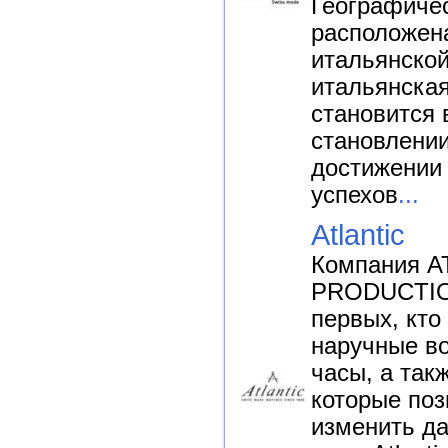
Географиче
расположена
итальянской
итальянская
становится
становлени
достижении
успехов
...
Atlantic
Компания 
PRODUCTIO
первых, кто
наручные в
часы, а так
которые по
изменить да