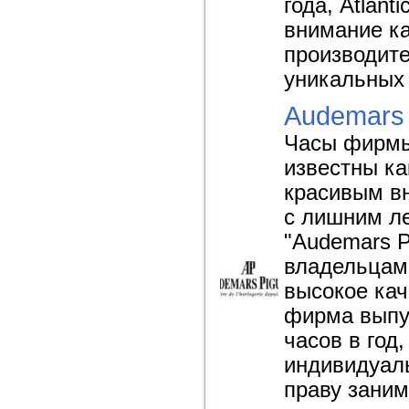
года, Atlant
внимание к
производите
уникальных 
Audemars 
Часы фирмы
известны ка
красивым в
с лишним л
"Audemars P
владельцам
высокое кач
фирма выпус
часов в год,
индивидуал
праву зани