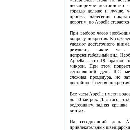
неоспоримое достоинство 
гораздо дольше и лучше, 
процесс нанесения покрыт
дорогим, но Аppella стараетс
При выборе часов необходи
вопросу покрытия. К сожале
уделяют достаточного внима
результат, такие час
непрезентабельный вид. Необ
Appella - это 18-каратное 
микрон. При этом покрыт
сегодняшний день IPG мет
сложная процедура, но зат
достойное качество покрытия
Все часы Appella имеют водо
до
50 метров
. Для того, чт
водозащиту, задняя крышка 
винтах.
На сегодняшний день Ap
привлекательных швейцарски