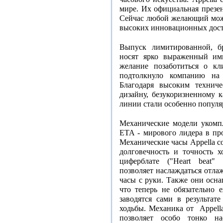
мире. Их официальная презен
Сейчас любой желающий може
высоких инновационных дост
Выпуск лимитированной, б
носят ярко выраженный им
желание позаботиться о кл
подтолкнуло компанию на 
Благодаря высоким техниче
дизайну, безукоризненному 
линии стали особенно популя
Механические модели укомп
ETA - мирового лидера в пр
Механические часы Appella с
долговечность и точность х
циферблате ("Heart beat"
позволяет наслаждаться отла
часы с руки. Также они осна
что теперь не обязательно 
заводятся сами в результат
ходьбы. Механика от
Appell
позволяет особо тонко на