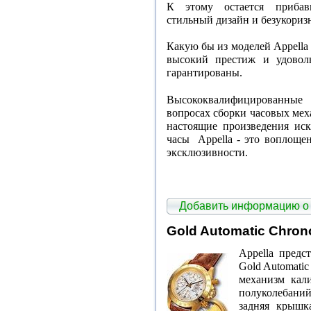
К этому остается прибав
стильный дизайн и безукоризн
Какую бы из моделей Appella
высокий престиж и удоволь
гарантированы.
Высококвалифицированные
вопросах сборки часовых меха
настоящие произведения ис
часы
Appella - это воплоще
эксклюзивности.
Добавить информацию о
Gold Automatic Chron
Appella предс
Gold Automati
механизм кал
полуколебаний
задняя крышк