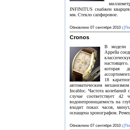
миллимет
INFINITUS снабжен кварц
мм
. Стекло сапфировое.
Обновлено 07 сентября 2010
[По
Cronos
В модели 
Appella сое
классическу
настоящего.
которая д
ассортимент
18 каратно
автоматическим механизмом
Incabloc. Частота колебаний 
случае соответствует 42 
водонепроницаемость на гл
входит показ: часов, минут
оснащена хронографом. Ремеш
Обновлено 07 сентября 2010
[По