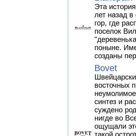
Эта история
лет назад в
гор, где ра
поселок Виль
"деревенька
поныне. Им
созданы пер
Bovet
Швейцарски
восточных п
неумолимое
синтез и ра
суждено род
нигде во Вс
ощущали это
такой остро