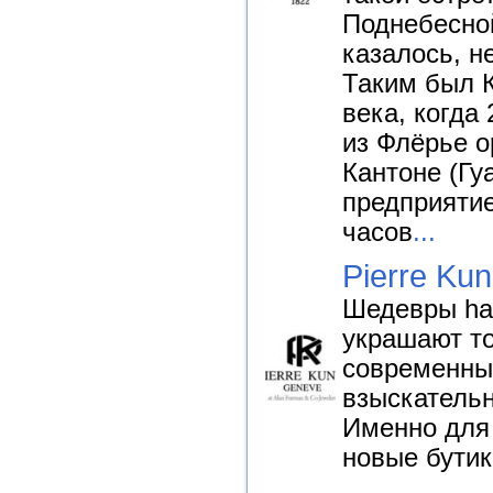
Поднебесно
казалось, н
Таким был К
века, когда
из Флёрье о
Кантоне (Гу
предприятие
часов
...
Pierre Ku
Шедевры hau
украшают т
современны
взыскательн
Именно для
новые бутик