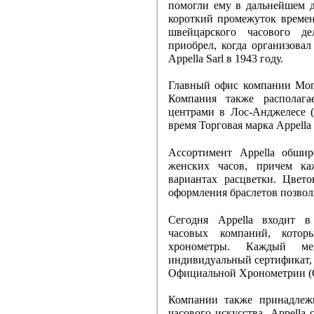
помогли ему в дальнейшем д
короткий промежуток времен
швейцарского часового д
приобрел, когда организовал
Appella Sarl в 1943 году.
Главный офис компании Montr
Компания также располага
центрами в Лос-Анджелесе 
время Торговая марка Appella
Ассортимент Appella обши
женских часов, причем к
вариантах расцветки. Цвет
оформления браслетов позвол
Сегодня Appella входит 
часовых компаний, котор
хронометры. Каждый м
индивидуальный сертификат
Официальной Хронометрии (
Компании также принадлеж
часового искусства. Appella