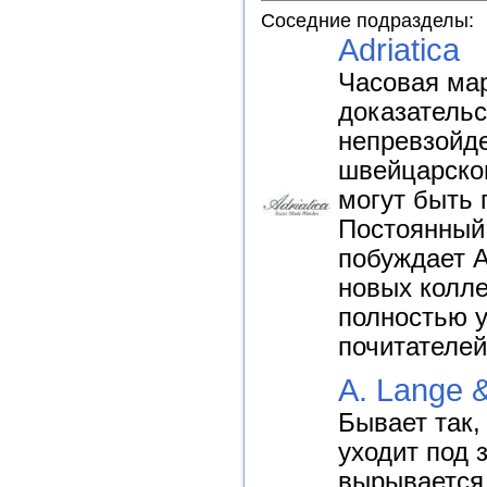
Соседние подразделы:
Adriatica
Часовая мар
доказательс
непревзойд
швейцарског
могут быть 
Постоянный 
побуждает A
новых колле
полностью 
почитателе
A. Lange 
Бывает так,
уходит под 
вырывается 