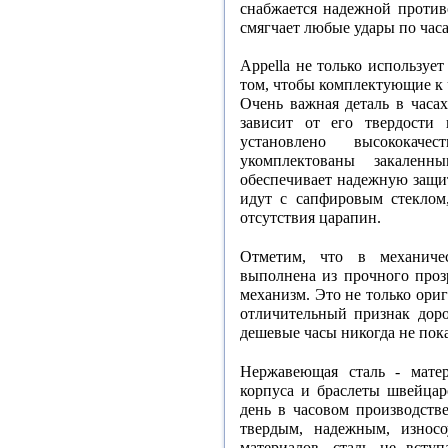
снабжается надежной противо
смягчает любые удары по час
Appella не только используе
том, чтобы комплектующие к 
Очень важная деталь в часах
зависит от его твердости 
установлено высококаче
укомплектованы закален
обеспечивает надежную защи
идут с сапфировым стеклом,
отсутствия царапин.
Отметим, что в механичес
выполнена из прочного прозр
механизм. Это не только ори
отличительный признак дор
дешевые часы никогда не пок
Нержавеющая сталь - матер
корпуса и браслеты швейцар
день в часовом производств
твердым, надежным, износ
материалов, сталь не всту