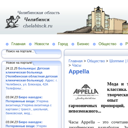
Главная
Новости
Город
Бизнес
Общество
Р
Поиск на портале...
Главная
>
Общество
>
Шоппинг |
Новое на портале
>
Часы
24.11.25
Больницы: Детская
Appella
клиническая больница
(Челябинская областная детская
клиническая больница)
.Адрес: г.
Мода и т
Челябинск, ул. Блюхера, 42А
Телефоны:..
классика
творчески
03.04.23
Бюро находок:
опыт п
Потерянные вещи:
Утеряна
гармоничных пропорций, 
визитница.Утеряна визитница с
картами ( трансп., школьная,
невозможного...
банковская, мед...
Часы Appella – это сочетан
03.04.23
Бюро находок:
Потерянные вещи:
Утерян
дизайнерских разработок. З