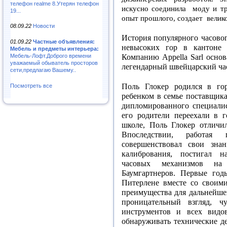
телефон realme 8.Утерян телефон
искусно соединила
моду и тр
19...
опыт прошлого, создает
велик
08.09.22
Новости
История популярного часовог
01.09.22
Частные объявления:
невысоких гор в кантоне 
Мебель и предметы интерьера:
Компанию Appella Sarl основа
Мебель-Лофт.Доброго времени
уважаемый обыватель просторов
легендарный швейцарский час
сети,предлагаю Вашему..
Поль Глокер родился в го
Посмотреть все
ребенком в семье поставщика
дипломированного специалис
его родители переехали в г
школе, Поль Глокер отличи
Впоследствии, работая 
совершенствовал свои зна
калибрования, постигал н
часовых механизмов на 
Баумгартнеров. Первые год
Питерлене вместе со своим
преимущества для дальнейше
проницательный взгляд, чу
инструментов и всех видо
обнаруживать технические д