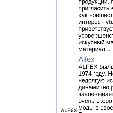
продукции, 
пригласить е
как новшест
интерес пуб
приветствуе
усовершенс
искусный ма
материал
...
Alfex
ALFEX была
1974 году. 
недолгую и
динамично р
завоевывает
очень скоро
моды в свое