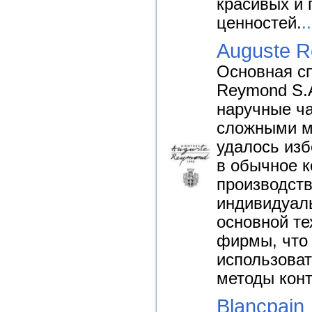
красивых и
ценностей.
..
Auguste 
Основная с
Reymond S.A
наручные ча
сложными м
удалось из
в обычное 
производств
индивидуал
основной те
фирмы, что
использова
методы конт
Blancpain