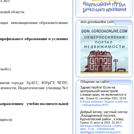
й ЮНЕСКО.
инской области.
dom.gorodaonline.com
ряющих инновационные образовательные
профильного образования в условиях
тной»)
Общение на сайте
приятия города: УрАГС, ЮУрГУ, ЧГПУ;
шленности, Педагогические училища №1
Здравствуйте! Если на
центральной магистрале
сломан кран, не включается и
не..
Елена 01 сентября 2022, 19:03
//
Водоснабжение. Водное хозяйство
правлениям учебно-воспитательной
- Горводопровод МУП
Добрый вечер, частный сектор
,Аэродромный поселок,
Курчатовский район , к кому..
ащихся)
Галина 31 августа 2022, 21:16 //
Жилищно-коммунальные службы.
ЖКХ. ТСЖ - УПРАВЛЕНИЕ
ЖИЛИЩНО-КОММУНАЛЬНОГО