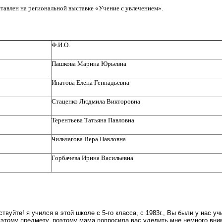
ставлен на региональной выставке «Учение с увлечением».
Ф.И.О.
Пашкова Марина Юрьевна
Ипатова Елена Геннадьевна
Стаценко Людмила Викторовна
Терентьева Татьяна Павловна
Чильчагова Вера Павловна
Горбачева Ирина Васильевна
твуйте! я учился в этой школе с 5-го класса, с 1983г., Вы были у нас у
 этому предмету, поэтому мама попросила вас уделить мне немного вним