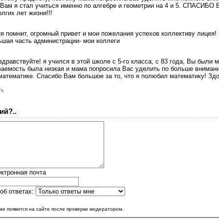
 Вам я стал учиться именно по алгебре и геометрии на 4 и 5. СПАСИБО 
лгих лет жизни!!!
ня помнит, огромный привет и мои пожелания успехов коллективу лицея!
льшая часть администрации- мои коллеги
дравствуйте! я учился в этой школе с 5-го класса, с 83 года, Вы были 
ваемость была низкая и мама попросила Вас уделить по больше внимани
 математике. Спасибо Вам большое за то, что я полюбил математику! Зд
ть
ий?..
ктронная почта
об ответах:
е появится на сайте после проверки модератором.