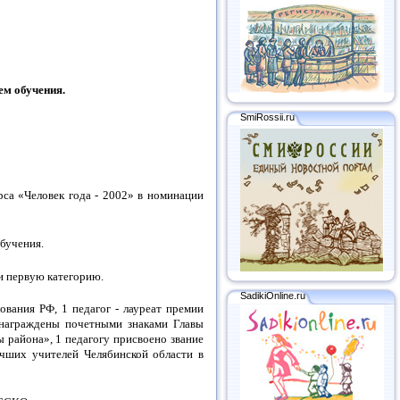
ем обучения.
SmiRossii.ru
а «Человек года - 2002» в номинации
обучения.
и первую категорию.
SadikiOnline.ru
вания РФ, 1 педагог - лауреат премии
 награждены почетными знаками Главы
ы района», 1 педагогу присвоено звание
учших учителей Челябинской области в