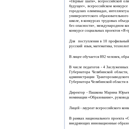
«Первые шаги», всероссийской оли
будущее», всероссийском конкурсе
городских олимпиадах, интеллекту
университетского образовательного
школе, в конкурсах трудовых объед
без опасности», международном ко
конкурсе социальных проектов «Я-г
Для поступления в 10 профильный
русский язык, математика, технолог
В лицее обучается 892 человек, об
В числе педагогов - 4 Заслуженных
Губернатора Челябинской области
администрации Тракторозаводского
Губернатора Челябинской области в
Директор - Пашкова Марина Юрьевн
номинации «Образование», руководи
Лицей - лауреат всероссийского ко
В рамках национального проекта «
внедряющих инновационные образов