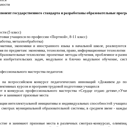
ьности
мпонент государственного стандарта и разработаны образовательные прог
сти (5 класс)
товки учащихся по профессии «Портной», 8-11 класс)
аботка, металлообработка)
рматики, экономики и иностранного языка в начальной школе, реализуютс
ия по предметам: экономика, технология, право, информационные технологии
бразовательные технологии: проектные методы обучения, проблемное и разно
я изобретательских задач, модульное и блочно модульное обучение, си
фессионального мастерства педагогов:
 на всероссийском конкурсе педагогических инноваций «Доживем до по
лективных курсов и программ трудовой подготовки учащихся
т в конкурсах профессионального мастерства «Сердце отдаю детям»,«Учит
я» и занимают призовые места
зации интеллектуальной инициативы и индивидуальных способностей учащихс
, смотрах муниципальной образовательной системы, в среднем звене - кажды
тие и занимают призовые места в различных смотрах-конкурсах, олимпиа