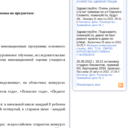
ХОЗЯЙСТВА АДМИНИСТРАЦИИ
Здравствуйте. Очень сильно
стучат трамваи по ул Горького.
раммы по предметам:
Скажите, пожалуйста, будут
ли..
Эльвира 31 августа 2022, 06:31
//
Контакты: Депо. Руководство -
Трамвайное депо № 1
Здравствуйте. Подскажите,
пожалуйста, давно ли был
ремонт кровли в доме по
улице..
Валентина 26 августа 2022,
10:25 //
Жилищно-коммунальные
я инновационные программы основного
службы. ЖКХ. ТСЖ - ПЖРЭО
КУРЧАТОВСКОГО РАЙОНА
уровневое обучение, исследовательские
Г.ЧЕЛЯБИНСК
стема инновационной оценки учащихся
25.08.2022 г. 18:21 остановка
стадион Локомотив, трамвай
N3, бортномер 2034, проехал..
Пассажир 25 августа 2022, 17:26 //
Контакты: Депо. Руководство -
Трамвайное депо № 2
недельника», на областных конкурсах
Посмотреть все
ель года», «Психолог года», «Педагог
я: в начальной школе каждый 8 ребенок
й четвертый, в старшем звене - каждый
дах: всероссийском открытом конкурсе