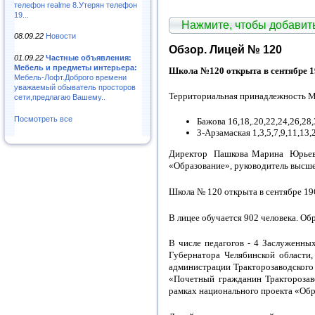
телефон realme 8.Утерян телефон
19...
Нажмите, чтобы добави
08.09.22
Новости
Обзор. Лицей № 120
01.09.22
Частные объявления:
Мебель и предметы интерьера:
Школа №120 открыта в сентябре 19
Мебель-Лофт.Доброго времени
уважаемый обыватель просторов
Территориальная принадлежность 
сети,предлагаю Вашему..
Посмотреть все
Бажова 16,18,.20,22,24,26,28,
3-Арзамаская 1,3,5,7,9,11,13,
Директор Пашкова Марина Юрьевна
«Образование», руководитель высше
Школа № 120 открыта в сентябре 196
В лицее обучается 902 человека. О
В числе педагогов - 4 Заслуженны
Губернатора Челябинской области
администрации Тракторозаводского 
«Почетный гражданин Тракторозаво
рамках национального проекта «Обр