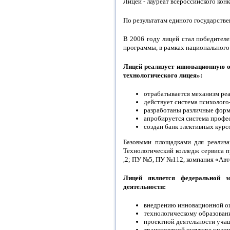
Лицей - лауреат всероссийского к
По результатам единого государстве
В 2006 году лицей стал победител
программы, в рамках национального
Лицей реализует инновационную 
технологического лицея»:
отрабатывается механизм ре
действует система психолог
разработаны различные форм
апробируется система профе
создан банк элективных курсо
Базовыми площадками для реализа
Технологический колледж сервиса 
,2; ПУ №5, ПУ №112, компания «Ав
Лицей является федеральной э
деятельности:
внедрению инновационной оц
технологическому образован
проектной деятельности уча
транспортной культуре учащ