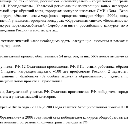
мпиаде по технологии, российской интеллектуально - социальной програ
 «Я -Исследователь», Уральской региональной конференции юных исследова
альной игре «Русский мир», городском конкурсе школьных СМИ «Nota - Bеnе
 округа, «Экологическом марафоне», городском конкурсе «Идея - 2006», конк
инений учащихся, городских конкурсах «Хрустальная капель», «Безопасное ко
нкурсе портных-любителей «Серебряная нить», российском, о конкурсе по э
ражданин России» и многих других.
 технологический класс необходимо здать следующие экзамены в рамках и
ия, черчение.
разовательный процесс обеспечивают 54 педагога, из них 56% имеют высшую к
 учителя РФ, 12 Отличников просвещения РФ, 3 Почетных работника образов
, 1 педагог награжден медалью «100 лет профсоюзам России», 2 педагога
 района г. Челябинска «За особые заслуги в образовании», 3 педагога 
 национальном проекте «Образование».
а, Заслуженный учитель РФ, Отличник просвещения РФ, победитель городск
тель и учитель высшей категории.
нкурса «Школа года - 2000», с 2003 года является Ассоциированной школой Ю
Образование» в 2006 году лицей стал победителем конкурса общеобразовате
ательные программы и получил грант президента РФ.