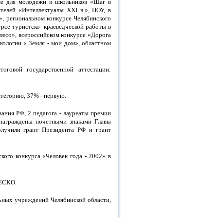
мме для молодежи и школьников «Шаг в
телей «Интеллектуалы ХХI в.», НОУ, в
», региональном конкурсе Челябинского
урсе туристско- краеведческой работы в
лесо», всероссийском конкурсе «Дорога
кологии « Земля - мои дом», областном
тоговой государственной аттестации:
атегорию, 37% - первую.
ания РФ, 2 педагога - лауреаты премии
 награждены почетными знаками Главы
получили грант Президента РФ и грант
ого конкурса «Человек года - 2002» в
НЕСКО.
льных учреждений Челябинской области,