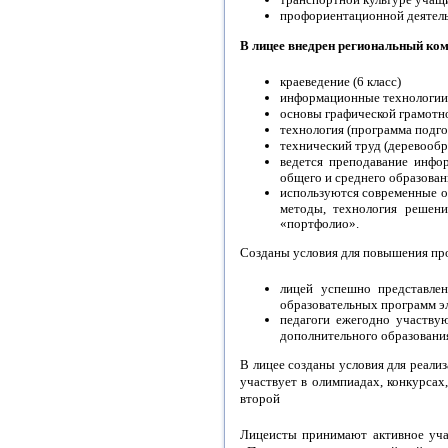
профориентационной деятел
В лицее внедрен региональный ко
краеведение (6 класс)
информационные технологии
основы графической грамотно
технология (программа подго
технический труд (деревообр
ведется преподавание инфо
общего и среднего образован
используются современные о
методы, технология решени
«портфолио».
Созданы условия для повышения про
лицей успешно представлен
образовательных программ э
педагоги ежегодно участвую
дополнительного образовани
В лицее созданы условия для реали
участвует в олимпиадах, конкурсах
второй
Лицеисты принимают активное учас