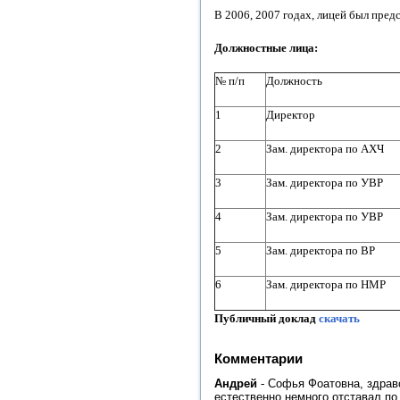
В 2006, 2007 годах, лицей был пред
Должностные лица:
№ п/п
Должность
1
Директор
2
Зам. директора по АХЧ
3
Зам. директора по УВР
4
Зам. директора по УВР
5
Зам. директора по ВР
6
Зам. директора по НМР
Публичный доклад
скачать
Комментарии
Андрей
-
Софья Фоатовна, здравс
естественно немного отставал по