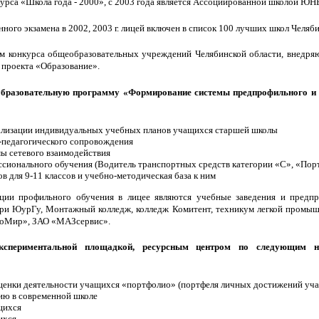
онкурса «Школа года - 2000», с 2003 года является Ассоциированной школо
нного экзамена в 2002, 2003 г. лицей включен в список 100 лучших школ Челяб
ем конкурса общеобразовательных учреждений Челябинской области, внед
 проекта «Образование».
образовательную программу «Формирование системы предпрофильного и 
ализации индивидуальных учебных планов учащихся старшей школы
о-педагогического сопровождения
ы сетевого взаимодействия
ссионального обучения (Водитель транспортных средств категории «С», «Пор
в для 9-11 классов и учебно-методическая база к ним
ции профильного обучения в лицее являются учебные заведения и пред
при ЮурГу, Монтажный колледж, колледж Комитент, техникум легкой промы
тоМир», ЗАО «МАЗсервис».
кспериментальной площадкой, ресурсным центром по следующим на
енки деятельности учащихся «портфолио» (портфеля личных достижений уч
ию в современной школе
щихся
ихся