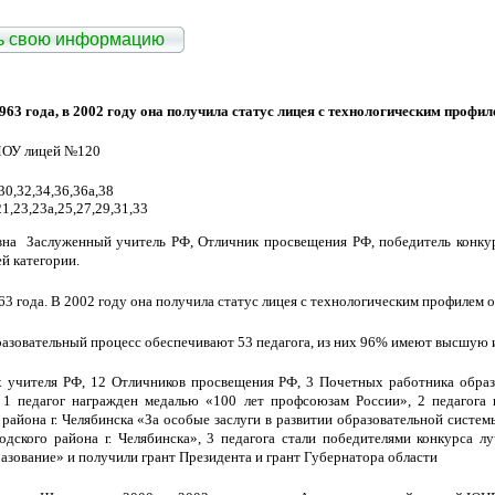
ть свою информацию
63 года, в 2002 году она получила статус лицея с технологическим профил
МОУ лицей №120
30,32,34,36,36а,38
21,23,23а,25,27,29,31,33
 Заслуженный учитель РФ, Отличник просвещения РФ, победитель конкурс
й категории.
3 года. В 2002 году она получила статус лицея с технологическим профилем 
бразовательный процесс обеспечивают 53 педагога, из них 96% имеют высшую 
х учителя РФ, 12 Отличников просвещения РФ, 3 Почетных работника образо
, 1 педагог награжден медалью «100 лет профсоюзам России», 2 педагога
района г. Челябинска «За особые заслуги в развитии образовательной систем
дского района г. Челябинска», 3 педагога стали победителями конкурса л
азование» и получили грант Президента и грант Губернатора области