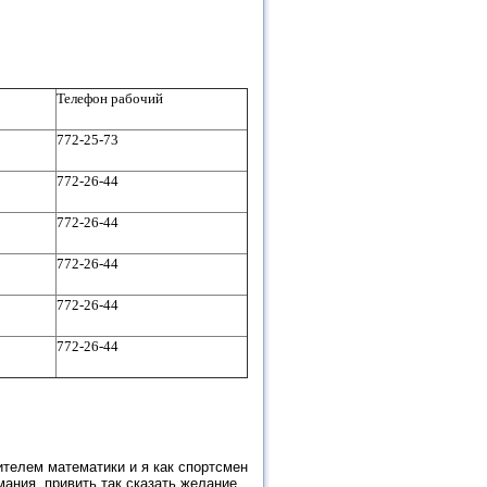
Телефон рабочий
772-25-73
772-26-44
772-26-44
772-26-44
772-26-44
772-26-44
чителем математики и я как спортсмен
ания, привить так сказать желание