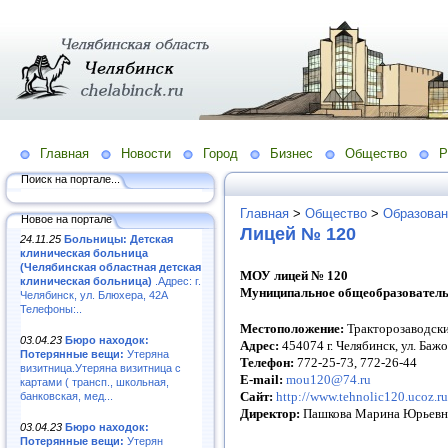
Главная
Новости
Город
Бизнес
Общество
Р
Поиск на портале...
Главная
>
Общество
>
Образован
Новое на портале
Лицей № 120
24.11.25
Больницы: Детская
клиническая больница
(Челябинская областная детская
МОУ лицей № 120
клиническая больница)
.Адрес: г.
Муниципальное общеобразователь
Челябинск, ул. Блюхера, 42А
Телефоны:..
Местоположение:
Тракторозаводск
03.04.23
Бюро находок:
Адрес:
454074 г. Челябинск, ул. Бажо
Потерянные вещи:
Утеряна
Телефон:
772-25-73, 772-26-44
визитница.Утеряна визитница с
E-mail:
mou120@74.ru
картами ( трансп., школьная,
Сайт:
http://www.tehnolic120.ucoz.ru
банковская, мед...
Директор:
Пашкова Марина Юрьевн
03.04.23
Бюро находок:
Потерянные вещи:
Утерян