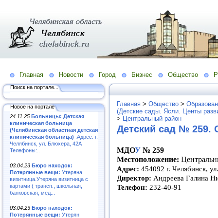
Главная
Новости
Город
Бизнес
Общество
Р
Поиск на портале...
Главная
>
Общество
>
Образован
Новое на портале
(Детские сады. Ясли. Центы разв
24.11.25
Больницы: Детская
>
Центральный район
клиническая больница
Детский сад № 259.
(Челябинская областная детская
клиническая больница)
.Адрес: г.
Челябинск, ул. Блюхера, 42А
МДО
У
№ 259
Телефоны:..
Местоположение:
Центральн
03.04.23
Бюро находок:
Адрес:
454092 г. Челябинск, у
Потерянные вещи:
Утеряна
Директор:
Андреева Галина Н
визитница.Утеряна визитница с
картами ( трансп., школьная,
Телефон:
232-40-91
банковская, мед...
03.04.23
Бюро находок:
Потерянные вещи:
Утерян