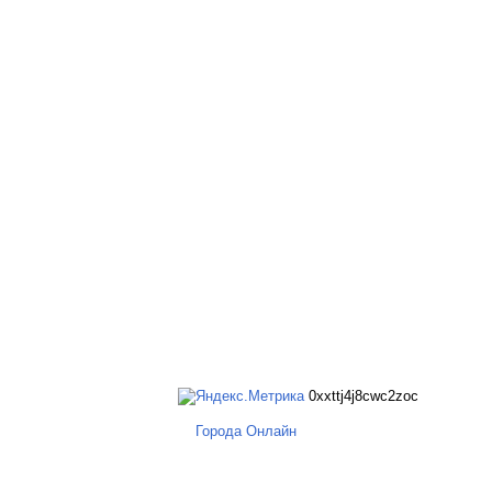
0xxttj4j8cwc2zoc
Города Онлайн