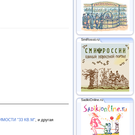
SmiRossii.ru
SadikiOnline.ru
МОСТИ "33 КВ.М"
, и другая