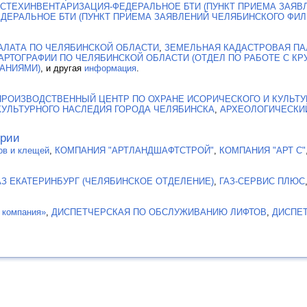
СТЕХИНВЕНТАРИЗАЦИЯ-ФЕДЕРАЛЬНОЕ БТИ (ПУНКТ ПРИЕМА ЗАЯВ
ДЕРАЛЬНОЕ БТИ (ПУНКТ ПРИЕМА ЗАЯВЛЕНИЙ ЧЕЛЯБИНСКОГО ФИЛ
АЛАТА ПО ЧЕЛЯБИНСКОЙ ОБЛАСТИ
,
ЗЕМЕЛЬНАЯ КАДАСТРОВАЯ ПАЛ
КАРТОГРАФИИ ПО ЧЕЛЯБИНСКОЙ ОБЛАСТИ (ОТДЕЛ ПО РАБОТЕ С 
АНИЯМИ)
, и другая
информация
.
ПРОИЗВОДСТВЕННЫЙ ЦЕНТР ПО ОХРАНЕ ИСОРИЧЕСКОГО И КУЛЬТ
КУЛЬТУРНОГО НАСЛЕДИЯ ГОРОДА ЧЕЛЯБИНСКА
,
АРХЕОЛОГИЧЕСКИ
ории
ов и клещей
,
КОМПАНИЯ "АРТЛАНДШАФТСТРОЙ"
,
КОМПАНИЯ "АРТ С"
АЗ ЕКАТЕРИНБУРГ (ЧЕЛЯБИНСКОЕ ОТДЕЛЕНИЕ)
,
ГАЗ-СЕРВИС ПЛЮС
 компания»
,
ДИСПЕТЧЕРСКАЯ ПО ОБСЛУЖИВАНИЮ ЛИФТОВ
,
ДИСПЕ