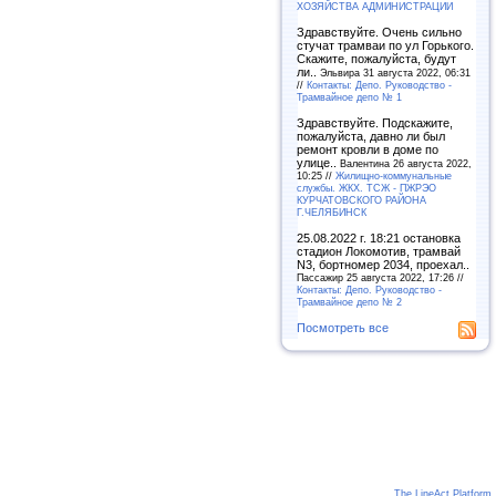
ХОЗЯЙСТВА АДМИНИСТРАЦИИ
Здравствуйте. Очень сильно
стучат трамваи по ул Горького.
Скажите, пожалуйста, будут
ли..
Эльвира 31 августа 2022, 06:31
//
Контакты: Депо. Руководство -
Трамвайное депо № 1
Здравствуйте. Подскажите,
пожалуйста, давно ли был
ремонт кровли в доме по
улице..
Валентина 26 августа 2022,
10:25 //
Жилищно-коммунальные
службы. ЖКХ. ТСЖ - ПЖРЭО
КУРЧАТОВСКОГО РАЙОНА
Г.ЧЕЛЯБИНСК
25.08.2022 г. 18:21 остановка
стадион Локомотив, трамвай
N3, бортномер 2034, проехал..
Пассажир 25 августа 2022, 17:26 //
Контакты: Депо. Руководство -
Трамвайное депо № 2
Посмотреть все
The LineAct Platform