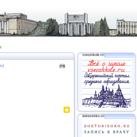
е
vseoshkole.ru
ь)
doktorishko.ru