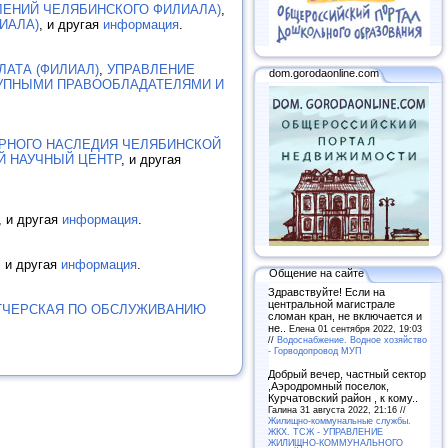
ЛЕНИЙ ЧЕЛЯБИНСКОГО ФИЛИАЛА)
,
ИАЛА)
, и другая
информация
.
АТА (ФИЛИАЛ)
,
УПРАВЛЕНИЕ
dom.gorodaonline.com
КРУПНЫМИ ПРАВООБЛАДАТЕЛЯМИ И
УРНОГО НАСЛЕДИЯ ЧЕЛЯБИНСКОЙ
Й НАУЧНЫЙ ЦЕНТР
, и другая
, и другая
информация
.
, и другая
информация
.
Общение на сайте
Здравствуйте! Если на
центральной магистрале
ТЧЕРСКАЯ ПО ОБСЛУЖИВАНИЮ
сломан кран, не включается и
не..
Елена 01 сентября 2022, 19:03
//
Водоснабжение. Водное хозяйство
- Горводопровод МУП
Добрый вечер, частный сектор
,Аэродромный поселок,
Курчатовский район , к кому..
Галина 31 августа 2022, 21:16 //
Жилищно-коммунальные службы.
ЖКХ. ТСЖ - УПРАВЛЕНИЕ
ЖИЛИЩНО-КОММУНАЛЬНОГО