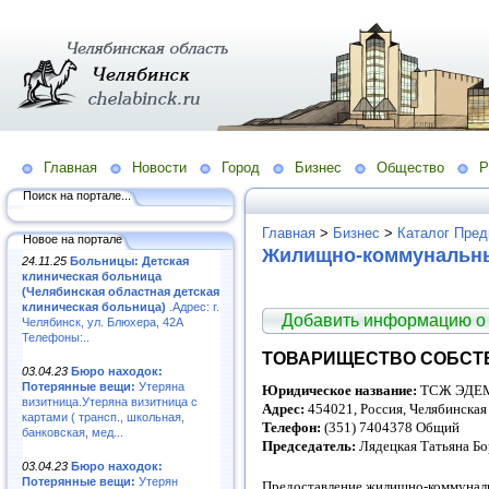
Главная
Новости
Город
Бизнес
Общество
Р
Поиск на портале...
Главная
>
Бизнес
>
Каталог Пред
Новое на портале
Жилищно-коммунальн
24.11.25
Больницы: Детская
клиническая больница
(Челябинская областная детская
клиническая больница)
.Адрес: г.
Добавить информацию о
Челябинск, ул. Блюхера, 42А
Телефоны:..
ТОВАРИЩЕСТВО СОБСТВ
03.04.23
Бюро находок:
Потерянные вещи:
Утеряна
Юридическое название:
ТСЖ ЭДЕ
визитница.Утеряна визитница с
Адрес:
454021, Россия, Челябинская
картами ( трансп., школьная,
Телефон:
(351) 7404378 Общий
банковская, мед...
Председатель:
Лядецкая Татьяна Б
03.04.23
Бюро находок:
Потерянные вещи:
Утерян
Предоставление жилищно-коммунал