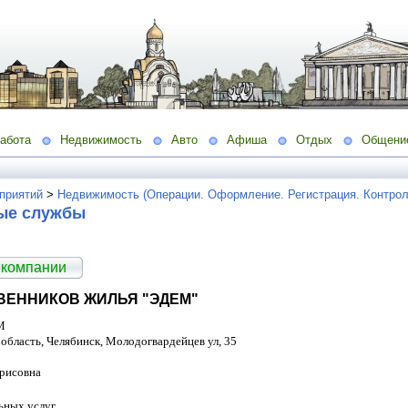
абота
Недвижимость
Авто
Афиша
Отдых
Общени
приятий
>
Недвижимость (Операции. Оформление. Регистрация. Контрол
ые службы
 компании
ЕННИКОВ ЖИЛЬЯ "ЭДЕМ"
М
 область, Челябинск, Молодогвардейцев ул, 35
орисовна
ьных услуг