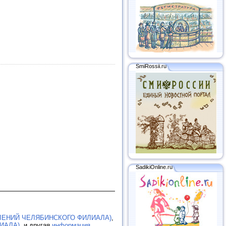
SmiRossii.ru
SadikiOnline.ru
ЛЕНИЙ ЧЕЛЯБИНСКОГО ФИЛИАЛА)
,
ИАЛА)
, и другая
информация
.