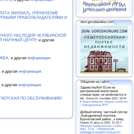
АТА (ФИЛИАЛ)
,
УПРАВЛЕНИЕ
КРУПНЫМИ ПРАВООБЛАДАТЕЛЯМИ И
dom.gorodaonline.com
УРНОГО НАСЛЕДИЯ ЧЕЛЯБИНСКОЙ
Й НАУЧНЫЙ ЦЕНТР
, и другая
УЖБА
, и другая
информация
.
, и другая
информация
.
Общение на сайте
, и другая
информация
.
Здравствуйте! Если на
центральной магистрале
сломан кран, не включается и
ТЧЕРСКАЯ ПО ОБСЛУЖИВАНИЮ
не..
Елена 01 сентября 2022, 19:03
//
Водоснабжение. Водное хозяйство
- Горводопровод МУП
Добрый вечер, частный сектор
,Аэродромный поселок,
Курчатовский район , к кому..
Галина 31 августа 2022, 21:16 //
Жилищно-коммунальные службы.
ЖКХ. ТСЖ - УПРАВЛЕНИЕ
ЖИЛИЩНО-КОММУНАЛЬНОГО