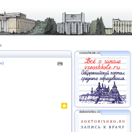
е
vseoshkole.ru
ь)
doktorishko.ru