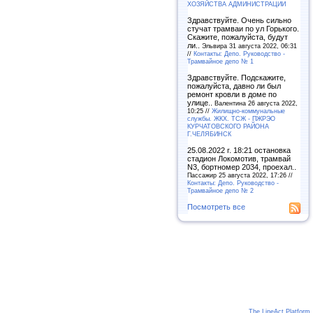
ХОЗЯЙСТВА АДМИНИСТРАЦИИ
Здравствуйте. Очень сильно
стучат трамваи по ул Горького.
Скажите, пожалуйста, будут
ли..
Эльвира 31 августа 2022, 06:31
//
Контакты: Депо. Руководство -
Трамвайное депо № 1
Здравствуйте. Подскажите,
пожалуйста, давно ли был
ремонт кровли в доме по
улице..
Валентина 26 августа 2022,
10:25 //
Жилищно-коммунальные
службы. ЖКХ. ТСЖ - ПЖРЭО
КУРЧАТОВСКОГО РАЙОНА
Г.ЧЕЛЯБИНСК
25.08.2022 г. 18:21 остановка
стадион Локомотив, трамвай
N3, бортномер 2034, проехал..
Пассажир 25 августа 2022, 17:26 //
Контакты: Депо. Руководство -
Трамвайное депо № 2
Посмотреть все
The LineAct Platform