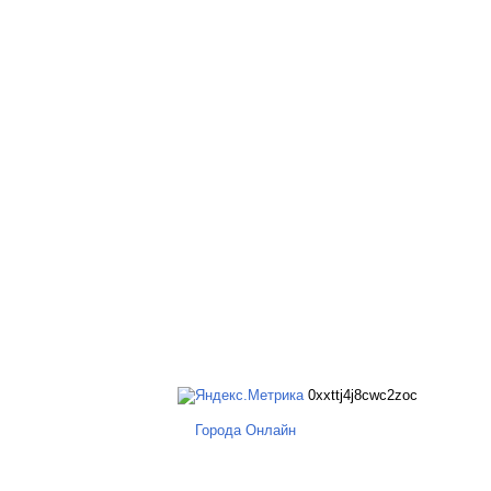
0xxttj4j8cwc2zoc
Города Онлайн