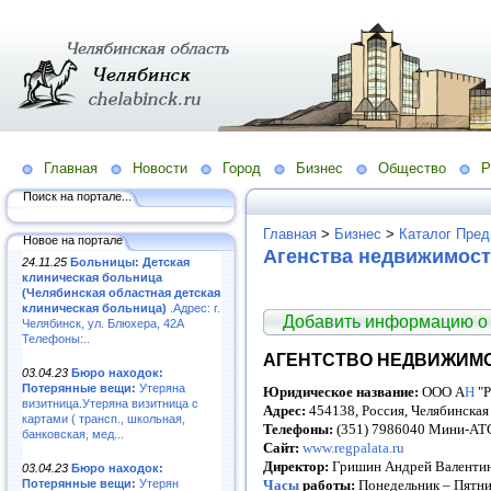
Главная
Новости
Город
Бизнес
Общество
Р
Поиск на портале...
Главная
>
Бизнес
>
Каталог Пред
Новое на портале
Агенства недвижимост
24.11.25
Больницы: Детская
клиническая больница
(Челябинская областная детская
клиническая больница)
.Адрес: г.
Добавить информацию о
Челябинск, ул. Блюхера, 42А
Телефоны:..
АГЕНТСТВО НЕДВИЖИМО
03.04.23
Бюро находок:
Потерянные вещи:
Утеряна
Юридическое название:
ООО А
Н
"
визитница.Утеряна визитница с
Адрес:
454138, Россия, Челябинская 
картами ( трансп., школьная,
Телефоны:
(351) 7986040 Мини-АТС
банковская, мед...
Сайт:
www.regpalata.ru
Директор:
Гришин Андрей Валенти
03.04.23
Бюро находок:
Потерянные вещи:
Утерян
Часы
работы:
Понедельник – Пятниц