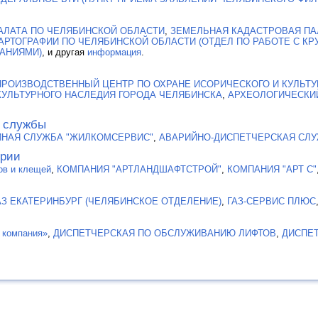
АЛАТА ПО ЧЕЛЯБИНСКОЙ ОБЛАСТИ
,
ЗЕМЕЛЬНАЯ КАДАСТРОВАЯ ПАЛ
КАРТОГРАФИИ ПО ЧЕЛЯБИНСКОЙ ОБЛАСТИ (ОТДЕЛ ПО РАБОТЕ С 
АНИЯМИ)
, и другая
информация
.
ПРОИЗВОДСТВЕННЫЙ ЦЕНТР ПО ОХРАНЕ ИСОРИЧЕСКОГО И КУЛЬТ
КУЛЬТУРНОГО НАСЛЕДИЯ ГОРОДА ЧЕЛЯБИНСКА
,
АРХЕОЛОГИЧЕСКИ
 службы
НАЯ СЛУЖБА "ЖИЛКОМСЕРВИС"
,
АВАРИЙНО-ДИСПЕТЧЕРСКАЯ СЛ
ории
ов и клещей
,
КОМПАНИЯ "АРТЛАНДШАФТСТРОЙ"
,
КОМПАНИЯ "АРТ С"
АЗ ЕКАТЕРИНБУРГ (ЧЕЛЯБИНСКОЕ ОТДЕЛЕНИЕ)
,
ГАЗ-СЕРВИС ПЛЮС
 компания»
,
ДИСПЕТЧЕРСКАЯ ПО ОБСЛУЖИВАНИЮ ЛИФТОВ
,
ДИСПЕ