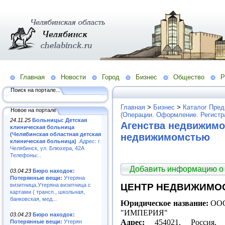
Главная
Новости
Город
Бизнес
Общество
Р
Поиск на портале...
Главная
>
Бизнес
>
Каталог Пред
Новое на портале
(Операции. Оформление. Регистр
24.11.25
Больницы: Детская
Агенства недвижимо
клиническая больница
(Челябинская областная детская
недвижимомстью
клиническая больница)
.Адрес: г.
Челябинск, ул. Блюхера, 42А
Телефоны:..
Добавить информацию о
03.04.23
Бюро находок:
Потерянные вещи:
Утеряна
визитница.Утеряна визитница с
ЦЕНТР НЕДВИЖИМОС
картами ( трансп., школьная,
банковская, мед...
Юридическое название:
ООО
"ИМПЕРИЯ"
03.04.23
Бюро находок:
Адрес:
454021, Россия, Ч
Потерянные вещи:
Утерян