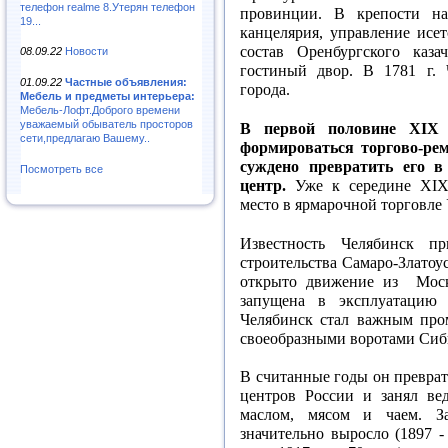
телефон realme 8.Утерян телефон
провинции. В крепости на
19...
канцелярия, управление исет
состав Оренбургского казач
08.09.22
Новости
гостиный двор. В 1781 г. 
01.09.22
Частные объявления:
города.
Мебель и предметы интерьера:
Мебель-Лофт.Доброго времени
уважаемый обыватель просторов
В первой половине ХIХ 
сети,предлагаю Вашему..
формироваться торгово-рем
суждено превратить его 
Посмотреть все
центр.
Уже к середине XIX
место в ярмарочной торговле 
Известность Челябинск п
строительства Самаро-Златоу
открыто движение из Моск
запущена в эксплуатацию 
Челябинск стал важным про
своеобразными воротами Сиб
В считанные годы он превра
центров России и занял ве
маслом, мясом и чаем. За
значительно выросло (1897 - 