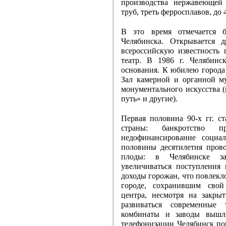
производства нержавеющей 
труб, треть ферросплавов, д
В это время отмечается б
Челябинска. Открывается д
всероссийскую известность 
театр. В 1986 г. Челябинс
основания. К юбилею города
Зал камерной и органной м
монументального искусства 
путь» и другие).
Первая половина 90-х гг. с
страны: банкротство пр
недофинансирование социа
половины десятилетия пров
плоды: в Челябинске за
увеличиваться поступления 
доходы горожан, что повлекл
городе, сохранившим свой
центра, несмотря на закрыт
развиваться современные 
комбинаты и заводы выш
телефонизации Челябинск по