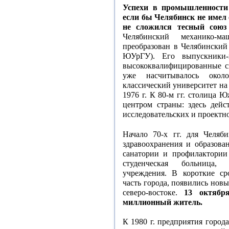
Успехи в промышленности
если бы Челябинск не имел 
не сложился тесный союз 
Челябинский механико-м
преобразован в Челябинский
ЮУрГУ). Его выпускники-
высококвалифицированные сп
уже насчитывалось окол
классический университет н
1976 г. К 80-м гг. столица
центром страны: здесь дейс
исследовательских и проектн
Начало 70-х гг. для Челяб
здравоохранения и образова
санатории и профилактории
студенческая больница,
учреждения. В короткие сро
часть города, появились нов
северо-востоке.
13 октябр
миллионный житель.
К 1980 г. предприятия горо