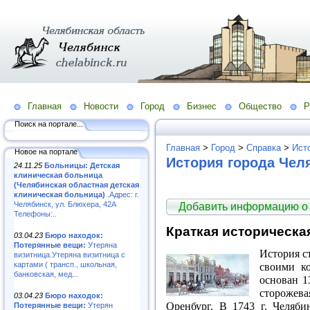
Главная
Новости
Город
Бизнес
Общество
Р
Поиск на портале...
Главная
>
Город
>
Справка
>
Ист
Новое на портале
История города Чел
24.11.25
Больницы: Детская
клиническая больница
(Челябинская областная детская
клиническая больница)
.Адрес: г.
Челябинск, ул. Блюхера, 42А
Добавить информацию о 
Телефоны:..
Краткая историческа
03.04.23
Бюро находок:
Потерянные вещи:
Утеряна
История с
визитница.Утеряна визитница с
картами ( трансп., школьная,
своими к
банковская, мед...
основан 1
сторожев
03.04.23
Бюро находок:
Оренбург. В 1743 г. Челяби
Потерянные вещи:
Утерян