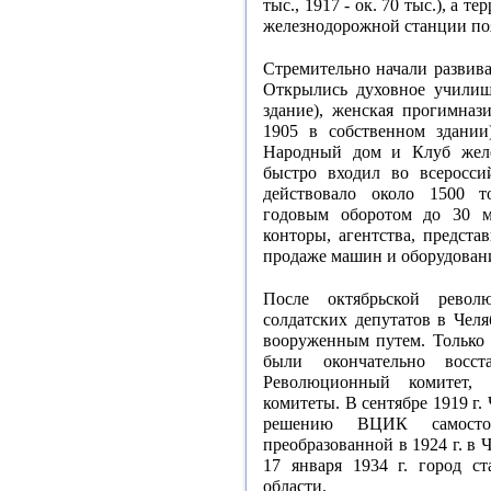
тыс., 1917 - ок. 70 тыс.), а т
железнодорожной станции поя
Стремительно начали развив
Открылись духовное училище
здание), женская прогимнази
1905 в собственном здании
Народный дом и Клуб желе
быстро входил во всеросс
действовало около 1500 т
годовым оборотом до 30 м
конторы, агентства, предст
продаже машин и оборудован
После октябрьской рево
солдатских депутатов в Чел
вооруженным путем. Только 
были окончательно восст
Революционный комитет,
комитеты. В сентябре 1919 г.
решению ВЦИК самостоят
преобразованной в 1924 г. в 
17 января 1934 г. город с
области.