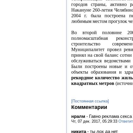
городов страны, активно ра
Накануне 260-летия Челябинс
2004 г. была построена п
любимым местом прогулок чел
Во второй половине 200
полномасштабная рекон
строительство совреме
Муниципалитет провел реви
принял на свой баланс сотни
обслуживаться ведомствами 
Были построены новые и о
объекты образования и здра
рекордное количество жиль
квадратных метров
(источни
[Постоянная ссылка]
Комментарии
нралм
-
Гавно реклама секса
Чт, 07 дек. 2017, 05:29:33
Ответит
никита
-
ты лох да нет