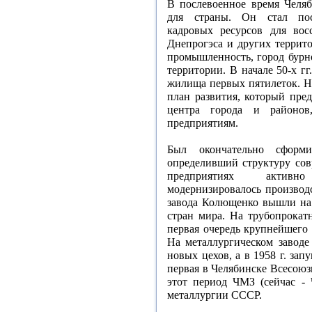
В послевоенное время Челяб
для страны. Он стал пос
кадровых ресурсов для восс
Днепрогэса и других террит
промышленность, город бурн
территории. В начале 50-х г
жилища первых пятилеток. Н
план развития, который пре
центра города и районо
предприятиям.
Был окончательно сформ
определивший структуру сов
предприятиях активно
модернизировалось производс
завода Колющенко вышли на 
стран мира. На трубопрокатн
первая очередь крупнейшего 
На металлургическом заводе
новых цехов, а в 1958 г. за
первая в Челябинске Всесоюз
этот период ЧМЗ (сейчас -
металлургии СССР.