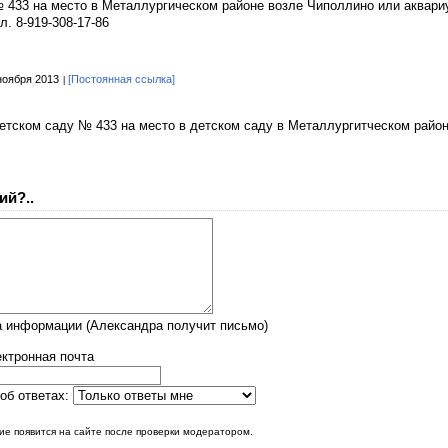
433 на место в Металлургическом районе возле Чиполлино или аквариума
л. 8-919-308-17-86
ноября 2013
[Постоянная ссылка]
етском саду № 433 на место в детском саду в Металлургитческом район
ий?..
а информации (Александра получит письмо)
ктронная почта
об ответах:
е появится на сайте после проверки модератором.