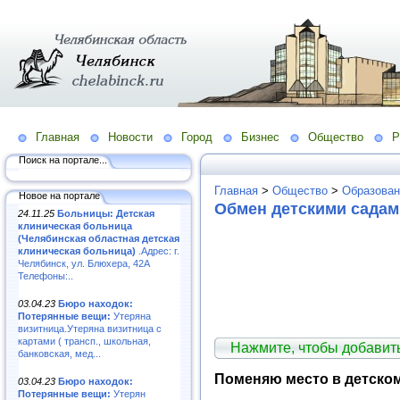
Главная
Новости
Город
Бизнес
Общество
Р
Поиск на портале...
Главная
>
Общество
>
Образован
Новое на портале
Обмен детскими садами
24.11.25
Больницы: Детская
клиническая больница
(Челябинская областная детская
клиническая больница)
.Адрес: г.
Челябинск, ул. Блюхера, 42А
Телефоны:..
03.04.23
Бюро находок:
Потерянные вещи:
Утеряна
визитница.Утеряна визитница с
картами ( трансп., школьная,
Нажмите, чтобы добави
банковская, мед...
Поменяю место в детском
03.04.23
Бюро находок:
Потерянные вещи:
Утерян