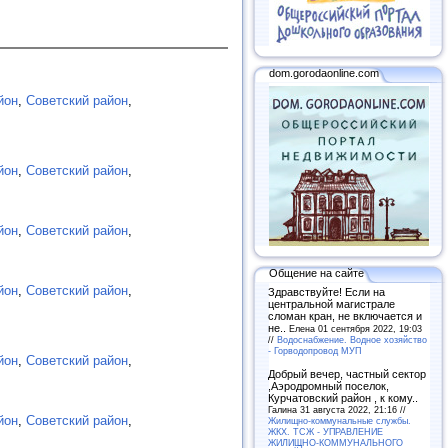
dom.gorodaonline.com
йон
,
Советский район
,
йон
,
Советский район
,
йон
,
Советский район
,
Общение на сайте
йон
,
Советский район
,
Здравствуйте! Если на
центральной магистрале
сломан кран, не включается и
не..
Елена 01 сентября 2022, 19:03
//
Водоснабжение. Водное хозяйство
- Горводопровод МУП
йон
,
Советский район
,
Добрый вечер, частный сектор
,Аэродромный поселок,
Курчатовский район , к кому..
Галина 31 августа 2022, 21:16 //
йон
,
Советский район
,
Жилищно-коммунальные службы.
ЖКХ. ТСЖ - УПРАВЛЕНИЕ
ЖИЛИЩНО-КОММУНАЛЬНОГО