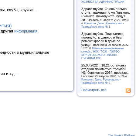
ХОЗЯЙСТВА АДМИНИСТРАЦИИ
Здравствуйте. Очень сильно
ры, клубы, кружки
...
стучат трамваи по ул Горького.
Скажите, пожалуйста, будут
ли..
Эльвира 31 августа 2022, 06:31
//
Контакты: Депо. Руководство -
ития)
Трамвайное депо № 1
и другая
информация
.
Здравствуйте. Подскажите,
пожалуйста, давно ли был
ремонт кровли в доме по
улице..
Валентина 26 августа 2022,
10:25 //
Жилищно-коммунальные
службы. ЖКХ. ТСЖ - ПЖРЭО
редности в муниципальные
КУРЧАТОВСКОГО РАЙОНА
Г.ЧЕЛЯБИНСК
25.08.2022 г. 18:21 остановка
стадион Локомотив, трамвай
N3, бортномер 2034, проехал..
я и т.д.
...
Пассажир 25 августа 2022, 17:26 //
Контакты: Депо. Руководство -
Трамвайное депо № 2
Посмотреть все
The LineAct Platform