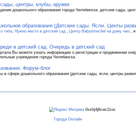
сады, центры, клубы, кружки
дения дошкольного образования города Челябинска: детские сады, цент
кольное образование (Детские сады. Ясли. Центы разв
о типа
,
Нужно место в детский сад
,
Центр Babytimechel на дому чмз
, 
реди в детский сад. Очередь в детский сад
ортала Вы можете узнать информацию о регистрации и продвижении оче
тельные учреждения города Челябинска
...
зование. Форум-блог
ы в сфере дошкольного образования (детские сады, ясли, центры развити
0xxttj4j8cwc2zoc
Города Онлайн