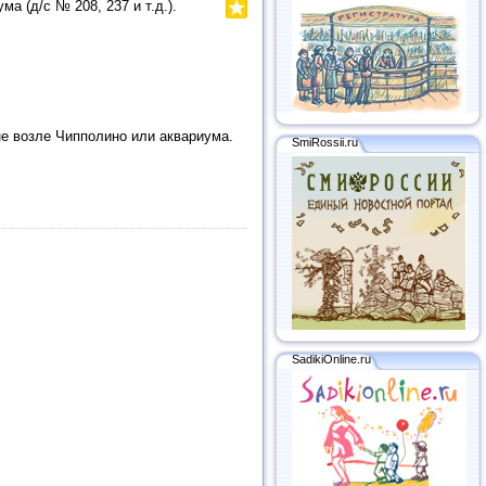
 (д/с № 208, 237 и т.д.).
е возле Чипполино или аквариума.
SmiRossii.ru
SadikiOnline.ru