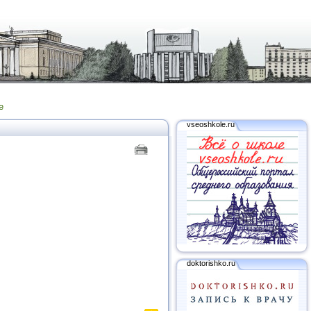
е
vseoshkole.ru
doktorishko.ru