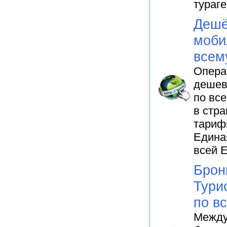
тураге
Дешё
моби
всем
Опера
дешев
по все
в стр
тарифн
Едина
всей 
Брон
Тури
по в
Между