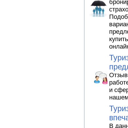
брони
страхо
Подоб
вариа
предл
купит
онлай
Тури
пред
Отзыв
работ
и сфер
нашем
Тури
впеч
В дан