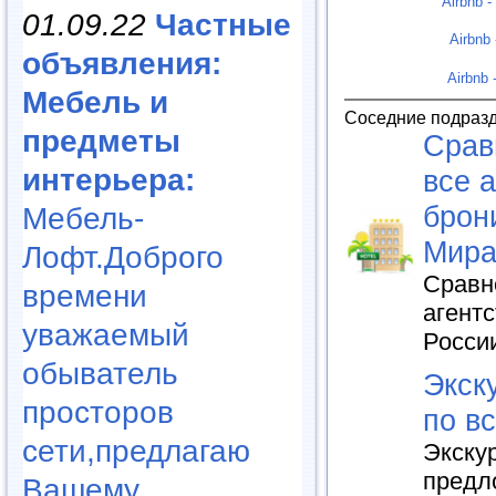
Airbnb 
01.09.22
Частные
Airbnb
объявления:
Airbnb
Мебель и
Соседние подраз
предметы
Срав
интерьера:
все 
брон
Мебель-
Мира
Лофт.Доброго
Сравн
времени
агент
уважаемый
Росси
обыватель
Экск
просторов
по в
сети,предлагаю
Экскур
предл
Вашему..