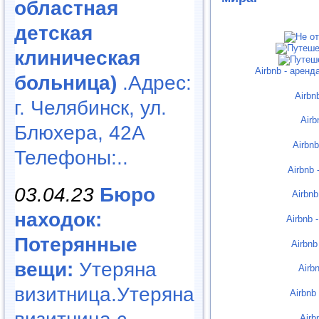
областная
детская
клиническая
Airbnb - арен
больница)
.Адрес:
Airbn
г. Челябинск, ул.
Airb
Блюхера, 42А
Airbn
Телефоны:..
Airbnb
03.04.23
Бюро
Airbnb
находок:
Airbnb 
Потерянные
Airbnb
вещи:
Утеряна
Airb
визитница.Утеряна
Airbnb
Airb