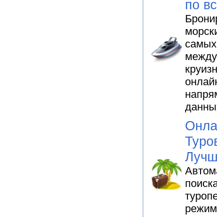
по в
Брони
морск
самых
между
круиз
онлай
напря
данны
Онла
Туро
Лучш
Автом
поиск
туропе
режим