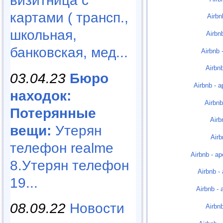
визитница с
картами ( трансп.,
Airbn
школьная,
Airbn
банковская, мед...
Airbnb
Airbn
03.04.23
Бюро
Airbnb -
находок:
Airbn
Потерянные
Airb
вещи:
Утерян
Airb
телефон realme
Airbnb - а
8.Утерян телефон
Airbnb 
19...
Airbnb -
08.09.22
Новости
Airbn