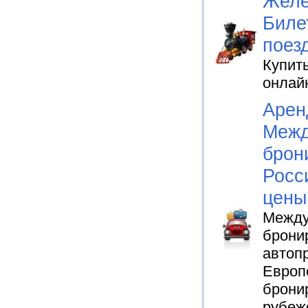
Желе
Биле
поез
Купит
онлайн
Арен
Межд
брон
Росс
цены
Между
брони
автопр
Европе
брони
рубеж