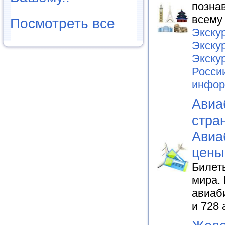
позна
всему
Посмотреть все
Экскур
Экску
Экску
Росси
инфор
Авиа
стра
Авиа
цены
Билеты
мира. 
авиаб
и 728