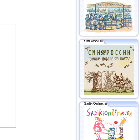
SmiRossii.ru
SadikiOnline.ru