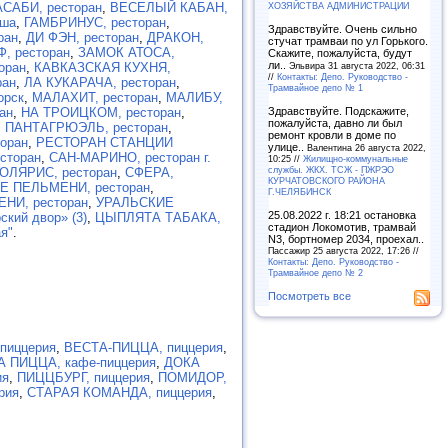
ХОЗЯЙСТВА АДМИНИСТРАЦИИ
САБИ, ресторан
,
ВЕСЕЛЫЙ КАБАН,
Аша
,
ГАМБРИНУС, ресторан
,
Здравствуйте. Очень сильно
ран
,
ДИ ФЭН, ресторан
,
ДРАКОН,
стучат трамваи по ул Горького.
, ресторан
,
ЗАМОК АТОСА,
Скажите, пожалуйста, будут
ли..
Эльвира 31 августа 2022, 06:31
оран
,
КАВКАЗСКАЯ КУХНЯ,
//
Контакты: Депо. Руководство -
ран
,
ЛА КУКАРАЧА, ресторан
,
Трамвайное депо № 1
орск
,
МАЛАХИТ, ресторан
,
МАЛИБУ,
Здравствуйте. Подскажите,
ан
,
НА ТРОИЦКОМ, ресторан
,
пожалуйста, давно ли был
,
ПАНТАГРЮЭЛЬ, ресторан
,
ремонт кровли в доме по
оран
,
РЕСТОРАН СТАНЦИИ
улице..
Валентина 26 августа 2022,
сторан
,
САН-МАРИНО, ресторан г.
10:25 //
Жилищно-коммунальные
службы. ЖКХ. ТСЖ - ПЖРЭО
ОЛЯРИС, ресторан
,
СФЕРА,
КУРЧАТОВСКОГО РАЙОНА
Е ПЕЛЬМЕНИ, ресторан
,
Г.ЧЕЛЯБИНСК
НИ, ресторан
,
УРАЛЬСКИЕ
25.08.2022 г. 18:21 остановка
ский двор» (3)
,
ЦЫПЛЯТА ТАБАКА,
стадион Локомотив, трамвай
я"
.
N3, бортномер 2034, проехал..
Пассажир 25 августа 2022, 17:26 //
Контакты: Депо. Руководство -
Трамвайное депо № 2
Посмотреть все
 пиццерия
,
ВЕСТА-ПИЦЦА, пиццерия
,
 ПИЦЦА, кафе-пиццерия
,
ДОКА
ия
,
ПИЦЦБУРГ, пиццерия
,
ПОМИДОР,
рия
,
СТАРАЯ КОМАНДА, пиццерия
,