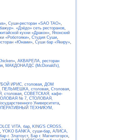
wa»
,
Суши-ресторан «SAO TAO»
,
бажур». «Дзёдо» сеть ресторанов
,
китайской кухни «Дракон»
,
Японский
ки «Роботояки»
,
Студия Суши
,
есторан «Юнами»
,
Суши бар «Якиру»
,
Chicken»
,
АКВАРЕЛА, ресторан
ия
,
МАКДОНАЛДС (McDonald's),
БОЙ ИРИС, столовая
,
ДОМ
,
ПЕЛЬМЕШКА, столовая
,
Столовая
,
 столовая
,
СОВЕТСКАЯ, кафе-
ТОЛОВАЯ № 7
,
СТОЛОВАЯ,
сударственного Университета
,
ПЕРАТИВНЫЙ ТЕХНИКУМ,
OLCE VITA, бар
,
KING'S CROSS,
,
YOKO БАNK'А, суши-бар
,
АЛИСА,
ар г. Златоуст
,
Бар г. Магнитогорск
,