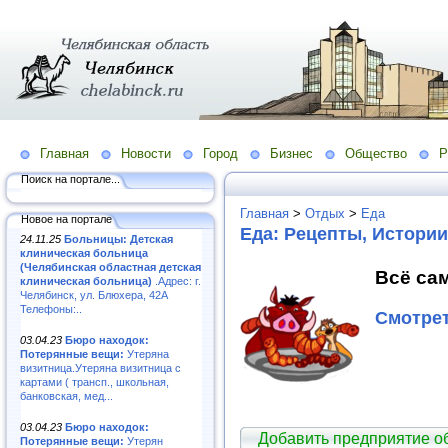
Главная
Новости
Город
Бизнес
Общество
Р
Поиск на портале...
Главная
>
Отдых
>
Еда
Новое на портале
Еда: Рецепты, Истории
24.11.25
Больницы: Детская
клиническая больница
(Челябинская областная детская
Всё сам
клиническая больница)
.Адрес: г.
Челябинск, ул. Блюхера, 42А
Телефоны:..
Смотрет
03.04.23
Бюро находок:
Потерянные вещи:
Утеряна
визитница.Утеряна визитница с
картами ( трансп., школьная,
банковская, мед...
03.04.23
Бюро находок:
Добавить предприятие о
Потерянные вещи:
Утерян