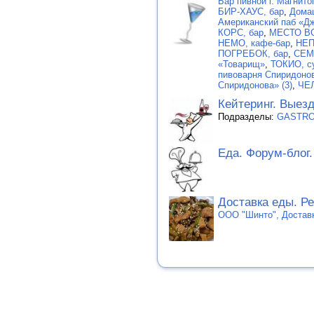
Бар пивной г. Магнито
БИР-ХАУС, бар
,
Домаш
Американский паб «Д
КОРС, бар
,
МЕСТО ВС
НЕМО, кафе-бар
,
НЕП
ПОГРЕБОК, бар
,
СЕМ
«Товарищ»
,
ТОКИО, с
пивоварня Спиридоно
Спиридонова» (3)
,
ЧЕ
Кейтеринг. Выез
Подразделы:
GASTRON
Еда. Форум-блог
Доставка еды. Р
ООО "Шинто", Достав