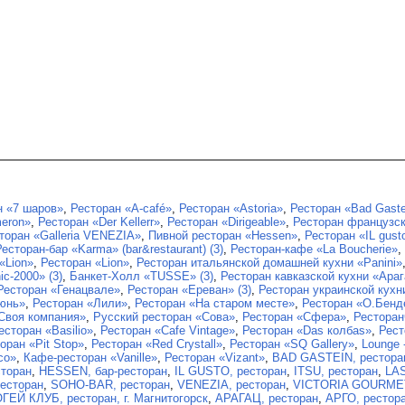
н «7 шаров»
,
Ресторан «A-café»
,
Ресторан «Astoria»
,
Ресторан «Bad Gaste
eron»
,
Ресторан «Der Kellerr»
,
Ресторан «Dirigeable»
,
Ресторан французск
торан «Galleria VENEZIA»
,
Пивной ресторан «Hessen»
,
Ресторан «IL gust
Ресторан-бар «Karma» (bar&restaurant) (3)
,
Ресторан-кафе «La Boucherie»
,
«Lion»
,
Ресторан «Lion»
,
Ресторан итальянской домашней кухни «Panini»
ic-2000» (3)
,
Банкет-Холл «TUSSE» (3)
,
Ресторан кавказской кухни «Ара
Ресторан «Генацвале»
,
Ресторан «Ереван» (3)
,
Ресторан украинской кух
юнь»
,
Ресторан «Лили»
,
Ресторан «На старом месте»
,
Ресторан «О.Бенд
Своя компания»
,
Русский ресторан «Сова»
,
Ресторан «Сфера»
,
Ресторан
есторан «Basilio»
,
Ресторан «Cafe Vintage»
,
Ресторан «Das колбаs»
,
Рест
оран «Pit Stop»
,
Ресторан «Red Crystall»
,
Ресторан «SQ Gallery»
,
Lounge 
co»
,
Кафе-ресторан «Vanille»
,
Ресторан «Vizant»
,
BAD GASTEIN, рестора
торан
,
HESSЕN, бар-ресторан
,
IL GUSTO, ресторан
,
ITSU, ресторан
,
LA
ресторан
,
SOHO-BAR, ресторан
,
VENEZIA, ресторан
,
VICTORIA GOURMET
ГЕЙ КЛУБ, ресторан, г. Магнитогорск
,
АРАГАЦ, ресторан
,
АРГО, рестор