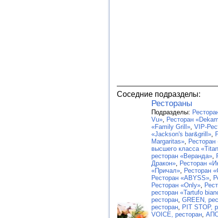
Соседние подразделы:
Рестораны
Подразделы:
Рестора
Vu»
,
Ресторан «Dekam
«Family Grill»
,
VIP-Рес
«Jackson's bar&grill»
,
Margaritas»
,
Ресторан 
высшего класса «Titan
ресторан «Веранда»
,
Дракон»
,
Ресторан «И
«Причал»
,
Ресторан «
Ресторан «ABYSS»
,
Р
Ресторан «Only»
,
Рест
ресторан «Tartufo bian
ресторан
,
GREEN, рес
ресторан
,
PIT STOP, 
VOICE, ресторан
,
АПО