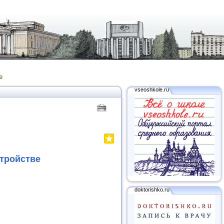
е
vseoshkole.ru
стройств
е
doktorishko.ru