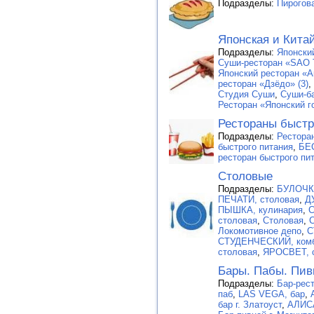
Подразделы:
Пирогова
Японская и Кита
Подразделы:
Японский
Суши-ресторан «SAO
Японский ресторан «А
ресторан «Дзёдо» (3)
,
Студия Суши
,
Суши-б
Ресторан «Японский г
Рестораны быстр
Подразделы:
Рестора
быстрого питания
,
БЕ
ресторан быстрого пи
Столовые
Подразделы:
БУЛОЧКА
ПЕЧАТИ, столовая
,
Д
ПЫШКА, кулинария
,
С
столовая
,
Столовая
,
Локомотивное депо
,
С
СТУДЕНЧЕСКИЙ, комб
столовая
,
ЯРОСВЕТ, 
Бары. Пабы. Пив
Подразделы:
Бар-рест
паб
,
LAS VEGA, бар
,
бар г. Златоуст
,
АЛИСА