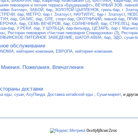
горск
,
БАВАРИЯ, бар
,
Кафе-бар «Баклажан» (3)
,
БАЛТИКА, кафе-бар
,
Б
няя пивоварня и летняя терраса «Брудершафт»
,
ВЕЧНЫЙ ЗОВ, пивной
жеймс Батлер»
,
ЗАБОЙ, бар
,
ЗОЛОТОЙ ЦЫПЛЕНОК, гриль-бар, г. Златоу
ТРЕЧИ, бар
,
МЕТРО, бар г. Златоуст
,
НАУТИЛУС, бар г. Златоуст
,
НЕВС
ТУН, бар
,
ОАЗИС, бар
,
ОЛЕ, спорт-бар
,
ОХОТНИЧИЙ, пивной бар
,
ПРИЮ
ЕРОЧКА, бар
,
СЕМЬ ВЕЧЕРОВ, бар
,
СОЛНЕЧНЫЙ, бар
,
СТРЕЛЕЦ, бар 
уши-бар
,
У РЕКИ, бар
,
У ШУЛЬЦА, бар-бильярд
,
ЦЕЗАРЬ, бар г. Магнито
ва»
,
Ресторан пивоварня «Частная пивоварня Спиридонова» (3)
,
Рестора
ЛЯБИНСКОЕ ПИТЕЙНОЕ ЗАВЕДЕНИЕ
,
ШАГОЛ-АВИА, бар
,
ЭДО, суши-б
дное обслуживание
OMIA, кейтеринг-компания
,
ЕВРОПА, кейтеринг-компания
.
. Мнения. Пожелания. Впечатления
естораны доставки
ка еды, суши
,
АхуПанда. Доставка китайской еды
,
Суши-маркет
, и друг
0xxttj4j8cwc2zoc