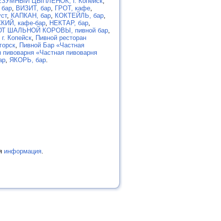
ЕЗУМНЫЙ ЦЫПЛЕНОК, г. Копейск
,
 бар
,
ВИЗИТ, бар
,
ГРОТ, кафе
,
ст
,
КАПКАН, бар
,
КОКТЕЙЛЬ, бар
,
КИЙ, кафе-бар
,
НЕКТАР, бар
,
Т ШАЛЬНОЙ КОРОВЫ, пивной бар
,
г. Копейск
,
Пивной ресторан
горск
,
Пивной Бар «Частная
н пивоварня «Частная пивоварня
ар
,
ЯКОРЬ, бар
.
ая
информация
.