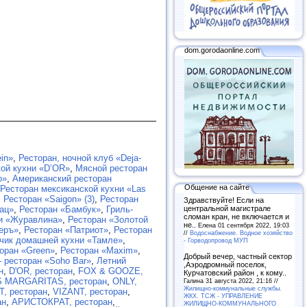
dom.gorodaonline.com
in»
,
Ресторан, ночной клуб «Deja-
ой кухни «D’OR»
,
Мясной ресторан
o»
,
Американский ресторан
Общение на сайте
Ресторан мексиканской кухни «Las
,
Ресторан «Saigon» (3)
,
Ресторан
Здравствуйте! Если на
центральной магистрале
гац»
,
Ресторан «Бамбук»
,
Гриль-
сломан кран, не включается и
ни «Журавлина»
,
Ресторан «Золотой
не..
Елена 01 сентября 2022, 19:03
еръ»
,
Ресторан «Патриот»
,
Ресторан
//
Водоснабжение. Водное хозяйство
чик домашней кухни «Тамле»
,
- Горводопровод МУП
оран «Green»
,
Ресторан «Maxim»
,
Добрый вечер, частный сектор
- ресторан «Soho Bar»
,
Летний
,Аэродромный поселок,
н
,
D'OR, ресторан
,
FOX & GOOZE,
Курчатовский район , к кому..
S MARGARITAS, ресторан
,
ONLY,
Галина 31 августа 2022, 21:16 //
Жилищно-коммунальные службы.
, ресторан
,
VIZANT, ресторан
,
ЖКХ. ТСЖ - УПРАВЛЕНИЕ
ан
,
АРИСТОКРАТ, ресторан
,
ЖИЛИЩНО-КОММУНАЛЬНОГО