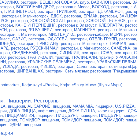
БАЗИЛИО, ресторан
,
БЕШЕНАЯ СОБАКА, клуб
,
ВАВИЛОН, ресторан
,
ВА
есторан
,
ВОСТОЧНЫЙ ДВОР, ресторан г. Миасс
,
ВОСХОД, ресторан, г. 
н
,
ГЛАВПИВТРЕСТ, ресторан
,
ГРИЛЬЯЖ, ресторан
,
ДЕКАМЕРОН, ресто
ресторан г. Магнитогорск
,
ЕДОК, ресторан
,
ЕРМАК, ресторан
,
ЗАЙЦЕФФ
УСЬ, ресторан
,
ЗОЛОТОЙ ОСТАП, ресторан
,
ЗОЛОТОЙ ТЕЛЕНОК, рест
сторан
,
КАФЕ ИНТЕРНЕШНЛ, ресторан г. Златоуст
,
КЛЕОПАТРА, ресто
УСИ, ресторан
,
ЛЯ БУШЕРИ, ресторан
,
МАГНИТКА, ресторан г. Магнитог
есторан, г. Магнитогорск
,
МИСТЕР ИКС, ресторан-кабаре
,
МЭРИ, рестор
Миасс
,
ОАЗИС, ресторан
,
ОДИССЕЙ, ресторан
,
ОТЕЛЬ ГРУПП, ресторан
ПОБЕДА, ресторан
,
ПРИСТАНЬ, ресторан г. Магнитогорск
,
ПРИЧАЛ, рест
АРД, ресторан
,
РУССКИЙ ЧАЙ, ресторан, г. Магнитогорск
,
САМБУКА, ре
торан
,
СВАДЕБНЫЙ, ресторан
,
СИЦИЛИЯ, ресторан
,
СОВА, ресторан
,
С
00, ресторан
,
ТРАЛИ-ВАЛИ, трактир
,
ТРАЛИ-ВАЛИ, трактир
,
УРАЛЬСКИ
И, ресторан
,
УРАЛЬСКИЕ ПЕЛЬМЕНИ, ресторан
,
УРАЛЬСКИЕ ПЕЛЬМЕ
,
УСЛАДА, ресторан
,
ФИШКА, ресторан
,
Салон-ресторан гостиницы «Цар
есторан
,
ШИРВАНШАХ, ресторан
,
Сеть мясных ресторанов "Рёбрышкова
ontmartre»
,
Кафе-клуб «Prado»
,
Кафе «Shury Mury» (Шуры Муры)
.
ня. Пиццерии. Рестораны
A, пиццерия
,
AL CAPONE, пиццерия
,
MAMA MIA, пиццерия
,
U.S.PIZZA,
рия
,
ДОКА ПИЦЦА, кафе-пиццерия
,
ДОКА ПИЦЦА, кафе-пиццерия
,
ДОКА
ия
,
ПИЦЦАМАНИЯ, пиццерия
,
ПИЦЦБУРГ, пиццерия
,
ПИЦЦБУРГ, пиццер
пиццерия
,
ПОМИДОР, пиццерия
,
ПОМИДОР, пиццерия
,
ПОМИДОР, пицце
ерия
,
ЭДЕМ, пиццерия
.
нария