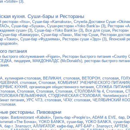
я «Stolle» (3)
.
йская кухня. Суши-бары и Рестораны
 ресторан «Itsu»
,
Суши-бар «Kamakura»
,
Служба Доставки Суши «Okina
 TAO»
,
Суши-бар «Sушка»
,
Суши-ресторан «Yoko Bank'a» (3)
,
Ресторан «А
кадемия суши» (3)
,
Суши-бар «Yoko Bank'a» (3)
,
Все для суши
,
Ресторан 
Суши-бар «Камакура»
,
Суши-бар «Лана»
,
Мастер Суши
,
Ресторан достав
ар «Токио»
,
Суши-бар «Фудзияма»
,
Ресторан суши «Эдо» (3)
,
Японский р
ородовой»
.
ого питания
н быстрого обслуживания «Figaro»
,
Ресторан быстрого питания «Country 
СЕДКА, пиццерия
,
МАКДОНАЛДС (McDonald's), ресторан быстрого питан
тания
.
, кулинария-столовая
,
ВЕЛИКАН, столовая
,
ВЕТОРОН, столовая
,
ГОЛУ
УШЕВНАЯ, столовая
,
Столовая
,
КОМБИНАТ УЧЕНИЧЕСКОГО ПИТАНИЯ
ЕРВИС КУХНЯ, организация общественного питания
,
СЛУЖБА ПИТАНИЯ,
Столовая
,
Столовая
,
Столовая
,
Столовая
,
СТОЛОВАЯ № 4
,
Столовая
,
С
ТОЛОВАЯ-ПЕЛЬМЕННАЯ
,
СТУДЕНЧЕСКАЯ СТОЛОВАЯ, Челябинского Го
инат питания
,
УРС ЧТЗ, столовая
,
ЧГАУ, столовая
,
ЧЕЛЯБИНСКИЙ КОО
столовая
.
ные рестораны. Пивоварни
оран. Bar&restorant «Kabuki»
,
Гриль-бар «People’s»
,
ADAM & EVE, бар
,
D
Антипаб «The Бочка»
,
YOKO БАNK'А, суши-бар
,
YOKO БАNK'А, суши-бар
, бар г. Златоуст
,
АЛЛИГАТОР, кафе-бар
,
АРТ-БАР г. Златоуст
,
АРТЕМ, б