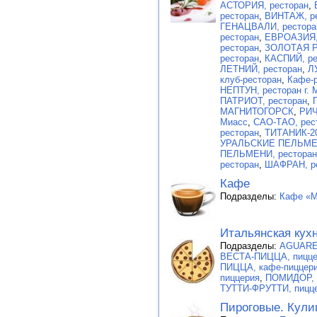
АСТОРИЯ, ресторан
,
ресторан
,
ВИНТАЖ, р
ГЕНАЦВАЛИ, рестора
ресторан
,
ЕВРОАЗИЯ, 
ресторан
,
ЗОЛОТАЯ Р
ресторан
,
КАСПИЙ, ре
ЛЕТНИЙ, ресторан
,
Л
клуб-ресторан
,
Кафе-р
НЕПТУН, ресторан г. 
ПАТРИОТ, ресторан
,
МАГНИТОГОРСК
,
РИЧ
Миасс
,
САО-ТАО, рес
ресторан
,
ТИТАНИК-20
УРАЛЬСКИЕ ПЕЛЬМЕН
ПЕЛЬМЕНИ, ресторан
ресторан
,
ШАФРАН, р
Кафе
Подразделы:
Кафе «M
Итальянская кух
Подразделы:
AGUAREL
ВЕСТА-ПИЦЦА, пицце
ПИЦЦА, кафе-пиццер
пиццерия
,
ПОМИДОР, 
ТУТТИ-ФРУТТИ, пицц
Пироговые. Кули