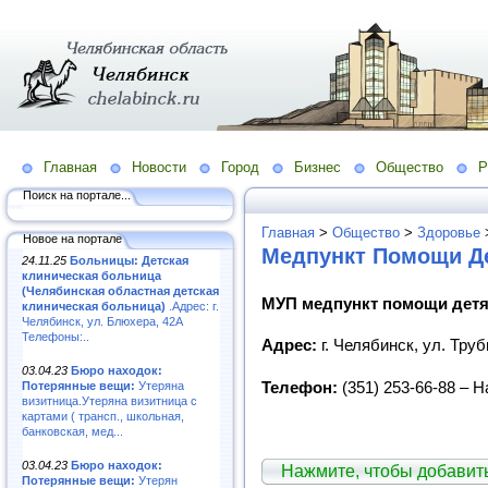
Главная
Новости
Город
Бизнес
Общество
Р
Поиск на портале...
Главная
>
Общество
>
Здоровье
Новое на портале
Медпункт Помощи Д
24.11.25
Больницы: Детская
клиническая больница
(Челябинская областная детская
МУП медпункт помощи дет
клиническая больница)
.Адрес: г.
Челябинск, ул. Блюхера, 42А
Телефоны:..
Адрес:
г. Челябинск, ул. Труб
03.04.23
Бюро находок:
Телефон:
(351) 253-66-88 – 
Потерянные вещи:
Утеряна
визитница.Утеряна визитница с
картами ( трансп., школьная,
банковская, мед...
03.04.23
Бюро находок:
Нажмите, чтобы добави
Потерянные вещи:
Утерян