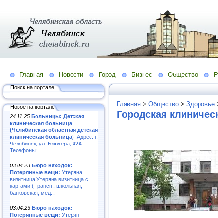
Главная
Новости
Город
Бизнес
Общество
Р
Поиск на портале...
Главная
>
Общество
>
Здоровье
Новое на портале
Городская клиничес
24.11.25
Больницы: Детская
клиническая больница
(Челябинская областная детская
клиническая больница)
.Адрес: г.
Челябинск, ул. Блюхера, 42А
Телефоны:..
03.04.23
Бюро находок:
Потерянные вещи:
Утеряна
визитница.Утеряна визитница с
картами ( трансп., школьная,
банковская, мед...
03.04.23
Бюро находок:
Потерянные вещи:
Утерян