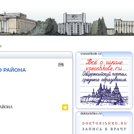
е
vseoshkole.ru
О РАЙОНА
РАЙОНА
doktorishko.ru