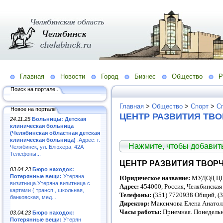
Главная
Новости
Город
Бизнес
Общество
Р
Поиск на портале...
Главная
>
Общество
>
Спорт
>
С
Новое на портале
ЦЕНТР РАЗВИТИЯ ТВ
24.11.25
Больницы: Детская
клиническая больница
(Челябинская областная детская
клиническая больница)
.Адрес: г.
Нажмите, чтобы добави
Челябинск, ул. Блюхера, 42А
Телефоны:..
ЦЕНТР РАЗВИТИЯ ТВОР
03.04.23
Бюро находок:
Потерянные вещи:
Утеряна
Юридическое название:
МУДОД ЦЕ
визитница.Утеряна визитница с
Адрес:
454000, Россия, Челябинская 
картами ( трансп., школьная,
Телефоны:
(351) 7720938 Общий, (
банковская, мед...
Директор:
Максимова Елена Анатол
Часы работы:
Приемная. Понедельн
03.04.23
Бюро находок:
Потерянные вещи:
Утерян