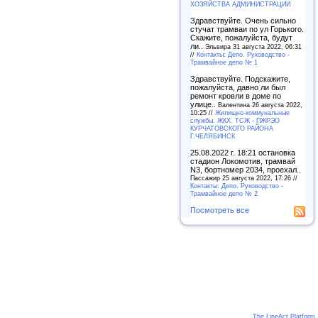
ХОЗЯЙСТВА АДМИНИСТРАЦИИ
Здравствуйте. Очень сильно
стучат трамваи по ул Горького.
Скажите, пожалуйста, будут
ли..
Эльвира 31 августа 2022, 06:31
//
Контакты: Депо. Руководство -
Трамвайное депо № 1
Здравствуйте. Подскажите,
пожалуйста, давно ли был
ремонт кровли в доме по
улице..
Валентина 26 августа 2022,
10:25 //
Жилищно-коммунальные
службы. ЖКХ. ТСЖ - ПЖРЭО
КУРЧАТОВСКОГО РАЙОНА
Г.ЧЕЛЯБИНСК
25.08.2022 г. 18:21 остановка
стадион Локомотив, трамвай
N3, бортномер 2034, проехал..
Пассажир 25 августа 2022, 17:26 //
Контакты: Депо. Руководство -
Трамвайное депо № 2
Посмотреть все
The LineAct Platform