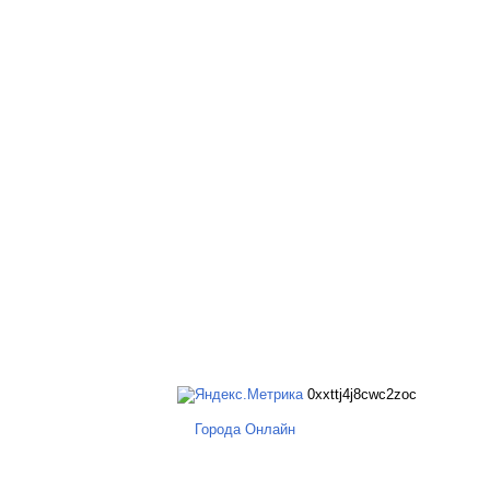
0xxttj4j8cwc2zoc
Города Онлайн