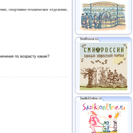
ние, спортивно-техническое отделение,
SmiRossii.ru
ничения по возрасту какие?
SadikiOnline.ru