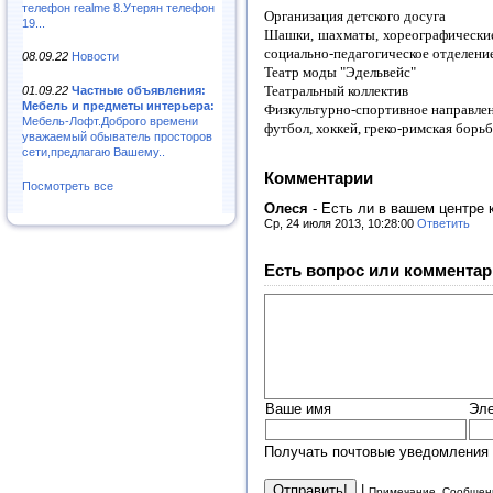
телефон realme 8.Утерян телефон
Организация детского досуга
19...
Шашки, шахматы, хореографические 
социально-педагогическое отделени
08.09.22
Новости
Театр моды "Эдельвейс"
Театральный коллектив
01.09.22
Частные объявления:
Мебель и предметы интерьера:
Физкультурно-спортивное направле
Мебель-Лофт.Доброго времени
футбол, хоккей, греко-римская борь
уважаемый обыватель просторов
сети,предлагаю Вашему..
Комментарии
Посмотреть все
Олеся
-
Есть ли в вашем центре 
Ср, 24 июля 2013, 10:28:00
Ответить
Есть вопрос или комментар
Ваше имя
Эле
Получать почтовые уведомления 
|
Примечание. Сообщени