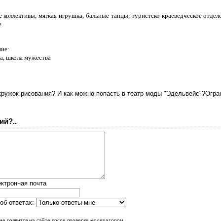
коллективы, мягкая игрушка, бальные танцы, туристско-краеведческое отделе
е
ние:
ба, школа мужества
кружок рисования? И как можно попасть в театр моды "Эдельвейс"?Огра
ий?..
ктронная почта
об ответах:
е появится на сайте после проверки модератором.