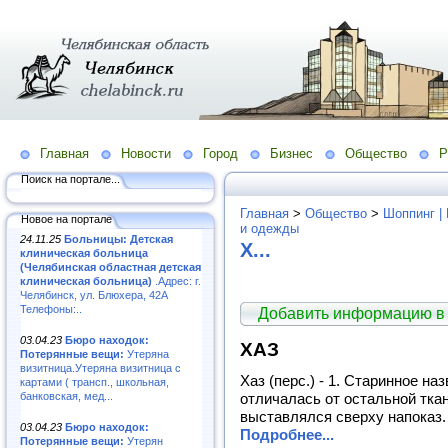
Главная
Новости
Город
Бизнес
Общество
Р
Поиск на портале...
Главная
>
Общество
>
Шоппинг |
Новое на портале
и одежды
24.11.25
Больницы: Детская
X...
клиническая больница
(Челябинская областная детская
клиническая больница)
.Адрес: г.
Челябинск, ул. Блюхера, 42А
Телефоны:..
Добавить информацию в
03.04.23
Бюро находок:
ХАЗ
Потерянные вещи:
Утеряна
визитница.Утеряна визитница с
Хаз (перс.) - 1. Старинное на
картами ( трансп., школьная,
банковская, мед...
отличалась от остальной тка
выставлялся сверху напоказ. 
03.04.23
Бюро находок:
Подробнее...
Потерянные вещи:
Утерян