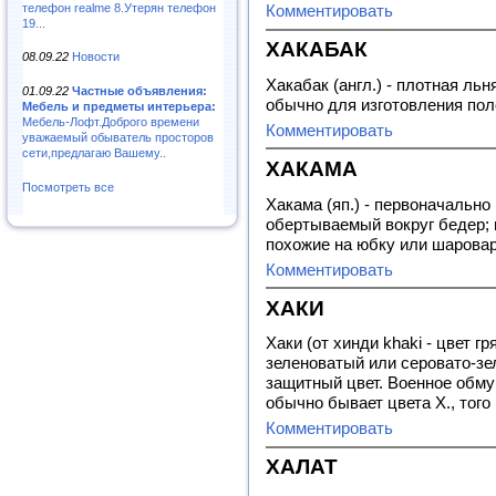
телефон realme 8.Утерян телефон
Комментировать
19...
ХАКАБАК
08.09.22
Новости
Хакабак (англ.) - плотная ль
01.09.22
Частные объявления:
обычно для изготовления по
Мебель и предметы интерьера:
Мебель-Лофт.Доброго времени
Комментировать
уважаемый обыватель просторов
сети,предлагаю Вашему..
ХАКАМА
Посмотреть все
Хакама (яп.) - первоначально 
обертываемый вокруг бедер; 
похожие на юбку или шарова
Комментировать
ХАКИ
Хаки (от хинди khaki - цвет гр
зеленоватый или серовато-зе
защитный цвет. Военное обму
обычно бывает цвета Х., того 
Комментировать
ХАЛАТ