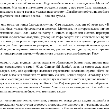
ир моды и стиля. «Сам не знаю. Родители были от всего этого далеки. Мама ра
оенным. Мы жили в маленьком городке, и жизнь у нас тоже была маленькая: н
ятнадцать я вдруг всерьез увлекся искусством». Давайте попробуем подробнее
друг вселенная шика и блеска, — это его судьба.
 мир моды он попал благодаря случаю. Сам модельер говорит об этом так: «В 
йна, были только бриллианты и шоколад. Молодежь не интересовалась ничем
ественника Жан-Поля Готье на посту в Hermes, и Дриса ван Нотена, переве
нской королевской академии, уговорила Рафа создать свой собственный бренд
енском университете прикладных искусств. Затем последовало предложен
Дом моды был практически разорен, но с первой же коллекцией нового дире
ой моды, предложил новые материалы, расцветки, методы кроя, но сохран
на популярности марки, — бренд снова стал актуальным благодаря Рафу.
 восьмого года, видишь платья, идеально облегающие формы тела, видишь нак
сно соревнуется с самой Жиль Сандер (Jil Sander), хотя на самом деле виде
алерее, ведь оба дизайнера являются страстными коллекционерами. «Есть в
на сама была не в силах что-то изменить, скажем, четкий силуэт. И потому я ре
 он комментирует коктейльный наряд цвета слоновой кости и длинное платье 
уясь исключительно на вкусы Жиль. Сам Раф говорит об этом так: «Признаюс
 скорее всего, не понравились бы — с броскими и старомодными. В летней ко
ени мы использовали бисерную имитацию твида».
я постоянными экспериментами, раньше он всегда делал акцент на дизайн и
коллекциях чувствуется строгость и страсть, элегантность и чувственность, вс
а, увлекающегося современным искусством. «Я хочу, чтобы женщина сама увид