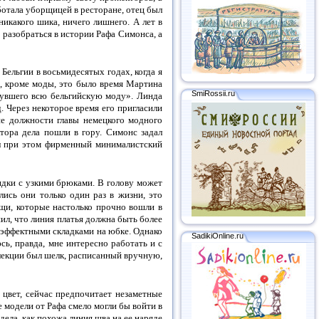
ботала уборщицей в ресторане, отец был
икакого шика, ничего лишнего. А лет в
 разобраться в истории Рафа Симонса, а
Бельгии в восьмидесятых годах, когда я
, кроме моды, это было время Мартина
SmiRossii.ru
рнувшего всю бельгийскую моду». Линда
. Через некоторое время его пригласили
ие должности главы немецкого модного
ктора дела пошли в гору. Симонс задал
ил при этом фирменный минималистский
идки с узкими брюками. В голову может
лись они только один раз в жизни, это
ещи, которые настолько прочно вошли в
шил, что линия платья должна быть более
с эффектными складками на юбке. Однако
SadikiOnline.ru
ь, правда, мне интересно работать и с
ллекции был шелк, расписанный вручную,
 цвет, сейчас предпочитает незаметные
е модели от Рафа смело могли бы войти в
ела, как похожа линия шва на ее наряде