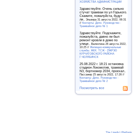
ХОЗЯЙСТВА АДМИНИСТРАЦИИ
Здравствуйте. Очень сильно
стучат трамваи по ул Горького.
Скажите, пожалуйста, будут
ли..
Эльвира 31 августа 2022, 06:31
//
Контакты: Депо. Руководство -
Трамвайное депо № 1
Здравствуйте. Подскажите,
пожалуйста, давно ли был
ремонт кровли в доме по
улице..
Валентина 26 августа 2022,
10:25 //
Жилищно-коммунальные
службы. ЖКХ. ТСЖ - ПЖРЭО
КУРЧАТОВСКОГО РАЙОНА
Г.ЧЕЛЯБИНСК
25.08.2022 г. 18:21 остановка
стадион Локомотив, трамвай
N3, бортномер 2034, проехал..
Пассажир 25 августа 2022, 17:26 //
Контакты: Депо. Руководство -
Трамвайное депо № 2
Посмотреть все
The LineAct Platform