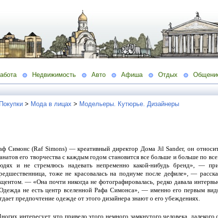
абота
Недвижимость
Авто
Афиша
Отдых
Общени
 Покупки
>
Мода в лицах
>
Модельеры. Кутюрье. Дизайнеры
аф Симонс (Raf Simons) — креативный директор Дома Jil Sander, он относит
анатов его творчества с каждым годом становится все больше и больше по вс
юдях и не стремлюсь надевать непременно какой-нибудь бренд», — пр
редшественница, тоже не красовалась на подиуме после дефиле», — расск
кцентом. — «Она почти никогда не фотографировалась, редко давала интервь
Одежда не есть центр вселенной Рафа Симонса», — именно его первым видят
тдает предпочтение одежде от этого дизайнера знают о его убеждениях.
ногих интересует, что привело этого немного замкнутого человека, далекого 