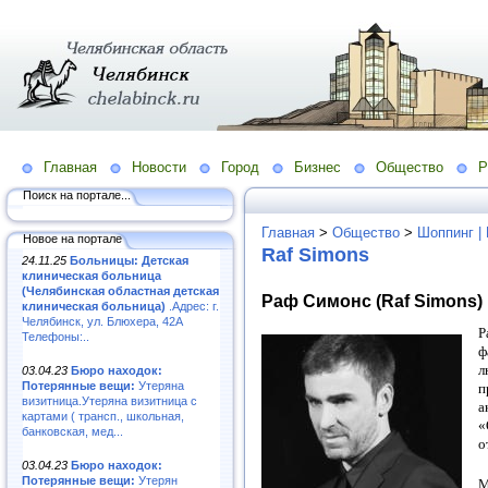
Главная
Новости
Город
Бизнес
Общество
Р
Поиск на портале...
Главная
>
Общество
>
Шоппинг |
Новое на портале
Raf Simons
24.11.25
Больницы: Детская
клиническая больница
(Челябинская областная детская
Раф Симонс (Raf Simons)
клиническая больница)
.Адрес: г.
Челябинск, ул. Блюхера, 42А
Р
Телефоны:..
ф
л
03.04.23
Бюро находок:
Потерянные вещи:
Утеряна
п
визитница.Утеряна визитница с
а
картами ( трансп., школьная,
«
банковская, мед...
о
03.04.23
Бюро находок:
Потерянные вещи:
Утерян
М