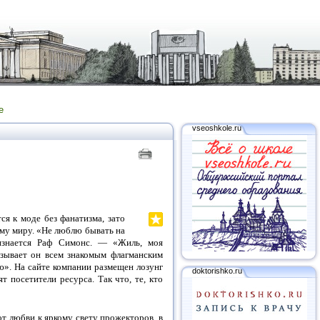
е
vseoshkole.ru
ся к моде без фанатизма, зато
ему миру. «Не люблю бывать на
изнается Раф Симонс. — «Жиль, моя
азывает он всем знакомым флагманским
ю». На сайте компании размещен лозунг
doktorishko.ru
 посетители ресурса. Так что, те, кто
от любви к яркому свету прожекторов, в