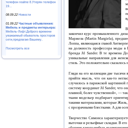
телефон realme 8.Утерян телефон
м
19...
в
п
08.09.22
Новости
в
01.09.22
Частные объявления:
Мебель и предметы интерьера:
В
Мебель-Лофт.Доброго времени
закончил курс промышленного диза
уважаемый обыватель просторов
Маржела (Martin Margiela), предш
сети,предлагаю Вашему..
Лоппа, являющаяся главой Антверпе
на должность профессора моды в В
Посмотреть все
бренда Jil Sander. В те времена 
уникальные направления для женск
стиль. Это положительно сказалось 
Глядя на его коллекции две тысячи
прийти мысль, что он как-то негла
случилось в парижской картинной г
систему координат Jil Sander, что о
плавной, более чувственной», — так
ткани модельер подбирает ориентир
такими материалами, которые Жиль,
с прозрачными блестками. А для ос
Творчество Симонса характеризуетс
выточки и рельефные складки. В его 
сборник какого-нибудь коллекционер