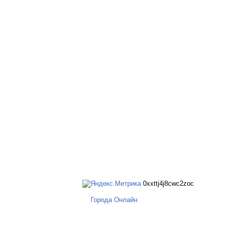
0xxttj4j8cwc2zoc
Города Онлайн