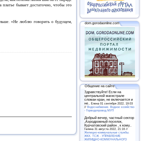
а платье бывает достаточно, чтобы это
дальше. «Не люблю говорить о будущем,
dom.gorodaonline.com
Общение на сайте
Здравствуйте! Если на
центральной магистрале
сломан кран, не включается и
не..
Елена 01 сентября 2022, 19:03
//
Водоснабжение. Водное хозяйство
- Горводопровод МУП
Добрый вечер, частный сектор
,Аэродромный поселок,
Курчатовский район , к кому..
Галина 31 августа 2022, 21:16 //
Жилищно-коммунальные службы.
ЖКХ. ТСЖ - УПРАВЛЕНИЕ
ЖИЛИЩНО-КОММУНАЛЬНОГО