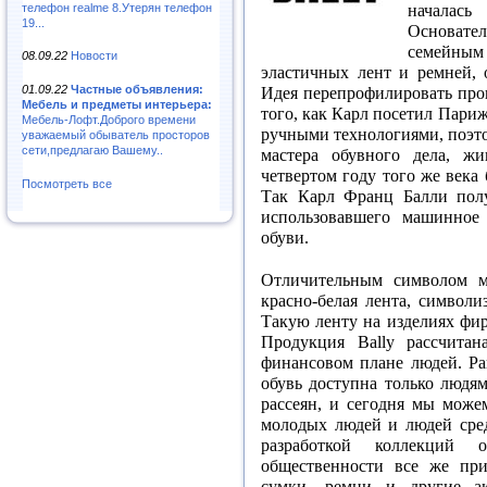
телефон realme 8.Утерян телефон
началась
19...
Основате
семейны
08.09.22
Новости
эластичных лент и ремней, 
01.09.22
Частные объявления:
Идея перепрофилировать про
Мебель и предметы интерьера:
того, как Карл посетил Париж
Мебель-Лофт.Доброго времени
ручными технологиями, поэт
уважаемый обыватель просторов
сети,предлагаю Вашему..
мастера обувного дела, жи
четвертом году того же века 
Посмотреть все
Так Карл Франц Балли полу
использовавшего машинное 
обуви.
Отличительным символом ма
красно-белая лента, символ
Такую ленту на изделиях фи
Продукция Bally рассчита
финансовом плане людей. Ра
обувь доступна только людям
рассеян, и сегодня мы може
молодых людей и людей сред
разработкой коллекций 
общественности все же при
сумки, ремни и другие ак