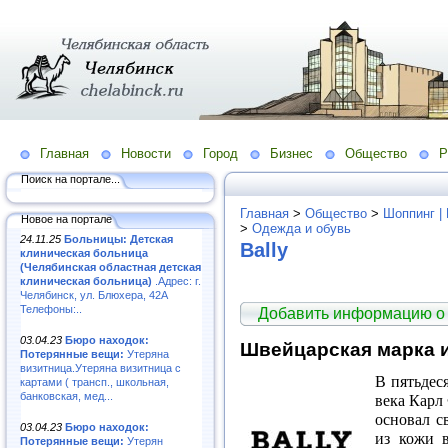
Главная
Новости
Город
Бизнес
Общество
Р
Поиск на портале...
Главная
>
Общество
>
Шоппинг |
Новое на портале
>
Одежда и обувь
24.11.25
Больницы: Детская
Bally
клиническая больница
(Челябинская областная детская
клиническая больница)
.Адрес: г.
Челябинск, ул. Блюхера, 42А
Телефоны:..
Добавить информацию о
03.04.23
Бюро находок:
Швейцарская марка и
Потерянные вещи:
Утеряна
визитница.Утеряна визитница с
В пятьдес
картами ( трансп., школьная,
банковская, мед...
века Карл 
основал с
03.04.23
Бюро находок:
из кожи 
Потерянные вещи:
Утерян