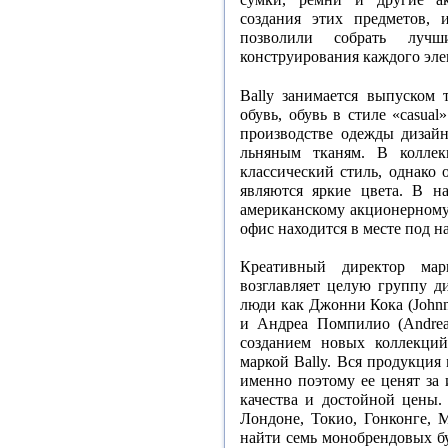
создания этих предметов, 
позволили собрать луч
конструирования каждого эле
Bally занимается выпуском 
обувь, обувь в стиле «casual
производстве одежды дизай
льняным тканям. В коллек
классический стиль, однако 
являются яркие цвета. В н
американскому акционерному 
офис находится в месте под 
Креативный директор мар
возглавляет целую группу д
люди как Джонни Кока (Johnn
и Андреа Помпилио (Andrea
созданием новых коллекций
маркой Bally. Вся продукция 
именно поэтому ее ценят за
качества и достойной цены.
Лондоне, Токио, Гонконге,
найти семь монобрендовых б