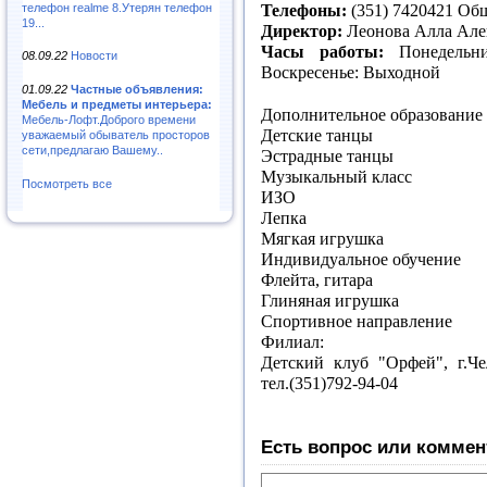
телефон realme 8.Утерян телефон
Телефоны:
(351) 7420421 Об
19...
Директор:
Леонова Алла Але
Часы работы:
Понедельн
08.09.22
Новости
Воскресенье: Выходной
01.09.22
Частные объявления:
Мебель и предметы интерьера:
Дополнительное образование 
Мебель-Лофт.Доброго времени
Детские танцы
уважаемый обыватель просторов
сети,предлагаю Вашему..
Эстрадные танцы
Музыкальный класс
Посмотреть все
ИЗО
Лепка
Мягкая игрушка
Индивидуальное обучение
Флейта, гитара
Глиняная игрушка
Спортивное направление
Филиал:
Детский клуб "Орфей", г.Че
тел.(351)792-94-04
Есть вопрос или коммен