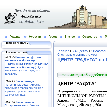
Главная
Новости
Город
Бизнес
Общество
Р
Поиск на портале...
Главная
>
Общество
>
Образован
Новое на портале
Спортивные центры, клубы
24.11.25
Больницы: Детская
ЦЕНТР "РАДУГА" на 
клиническая больница
(Челябинская областная детская
клиническая больница)
.Адрес: г.
Челябинск, ул. Блюхера, 42А
Телефоны:..
Нажмите, чтобы добави
03.04.23
Бюро находок:
ЦЕНТР "РАДУГА"
Потерянные вещи:
Утеряна
визитница.Утеряна визитница с
Юридическое название
картами ( трансп., школьная,
банковская, мед...
ВНЕШКОЛЬНОЙ РАБОТЫ "
Адрес:
454021, Россия, Ч
03.04.23
Бюро находок:
Молодогвардейцев ул, 60а
Потерянные вещи:
Утерян