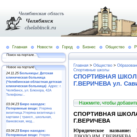
Главная
Новости
Город
Бизнес
Общество
Р
Поиск на портале...
Главная
>
Общество
>
Образован
Новое на портале
Спортивные школы
24.11.25
Больницы: Детская
СПОРТИВНАЯ ШКОЛ
клиническая больница
(Челябинская областная детская
Г.ВЕРИЧЕВА ул. Сав
клиническая больница)
.Адрес: г.
Челябинск, ул. Блюхера, 42А
Телефоны:..
Нажмите, чтобы добави
03.04.23
Бюро находок:
Потерянные вещи:
Утеряна
визитница.Утеряна визитница с
СПОРТИВНАЯ ШКОЛА
картами ( трансп., школьная,
Г.ВЕРИЧЕВА
банковская, мед...
Юридическое название:
М
03.04.23
Бюро находок:
Потерянные вещи:
Утерян
ДЗЮДО ИМ. Г.ВЕРИЧЕВА