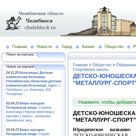
Главная
Новости
Город
Бизнес
Общество
Р
Поиск на портале...
Главная
>
Общество
>
Образован
Новое на портале
Спортивные школы
24.11.25
Больницы: Детская
ДЕТСКО-ЮНОШЕСКА
клиническая больница
(Челябинская областная детская
"МЕТАЛЛУРГ-СПОРТ" 
клиническая больница)
.Адрес: г.
Челябинск, ул. Блюхера, 42А
Телефоны:..
Нажмите, чтобы добави
03.04.23
Бюро находок:
Потерянные вещи:
Утеряна
визитница.Утеряна визитница с
ДЕТСКО-ЮНОШЕСКА
картами ( трансп., школьная,
"МЕТАЛЛУРГ-СПОРТ"
банковская, мед...
Юридическое название:
М
03.04.23
Бюро находок:
Потерянные вещи:
Утерян
ДЕТСКО-ЮНОШЕСКАЯ