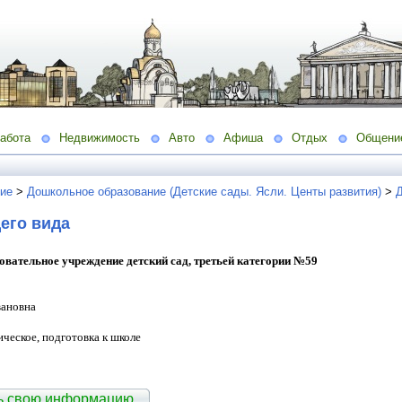
абота
Недвижимость
Авто
Афиша
Отдых
Общени
ие
>
Дошкольное образование (Детские сады. Ясли. Центы развития)
>
Д
его вида
вательное учреждение детский сад, третьей категории №59
вановна
ческое, подготовка к школе
ть свою информацию