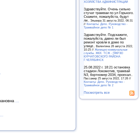
ХОЗЯЙСТВА АДМИНИСТРАЦИИ
Здравствуйте. Очень сильно
стучат трамваи по ул Горького.
Скажите, пожалуйста, будут
ли..
Эльвира 31 августа 2022, 06:31
//
Контакты: Депо. Руководство -
Трамвайное депо № 1
Здравствуйте. Подскажите,
пожалуйста, давно ли был
ремонт кровли в доме по
улице..
Валентина 26 августа 2022,
10:25 //
Жилищно-коммунальные
службы. ЖКХ. ТСЖ - ПЖРЭО
КУРЧАТОВСКОГО РАЙОНА
Г.ЧЕЛЯБИНСК
25.08.2022 г. 18:21 остановка
стадион Локомотив, трамвай
.
N3, бортномер 2034, проехал..
Пассажир 25 августа 2022, 17:26 //
Контакты: Депо. Руководство -
Трамвайное депо № 2
Посмотреть все
Ивановна
...
...