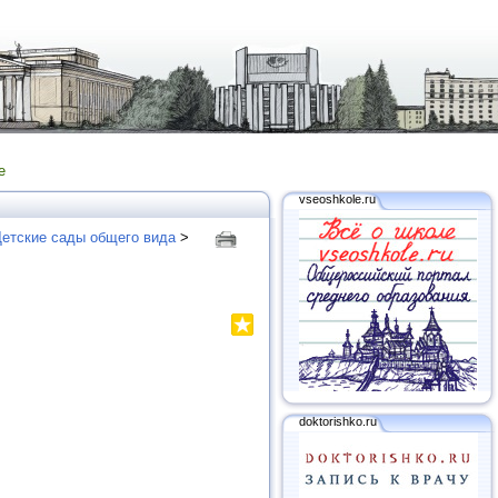
е
vseoshkole.ru
етские сады общего вида
>
doktorishko.ru