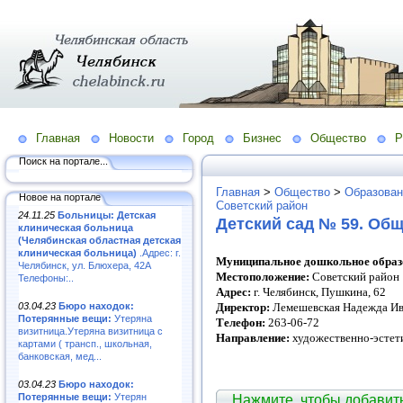
Главная
Новости
Город
Бизнес
Общество
Р
Поиск на портале...
Главная
>
Общество
>
Образован
Новое на портале
Советский район
24.11.25
Больницы: Детская
Детский сад № 59. Общ
клиническая больница
(Челябинская областная детская
клиническая больница)
.Адрес: г.
Муниципальное дошкольное образо
Челябинск, ул. Блюхера, 42А
Местоположение:
Советский район
Телефоны:..
Адрес:
г. Челябинск, Пушкина, 62
03.04.23
Бюро находок:
Директор:
Лемешевская Надежда И
Потерянные вещи:
Утеряна
Телефон:
263-06-72
визитница.Утеряна визитница с
Направление:
художественно-эстети
картами ( трансп., школьная,
банковская, мед...
03.04.23
Бюро находок:
Потерянные вещи:
Утерян
Нажмите, чтобы добави