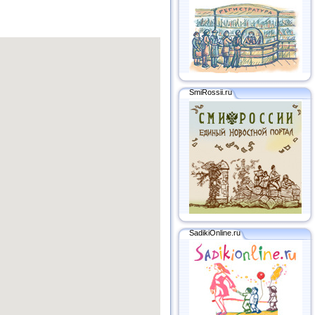
SmiRossii.ru
SadikiOnline.ru