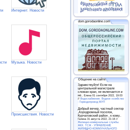
ти
Интернет. Новости
dom.gorodaonline.com
ости
Музыка. Новости
Общение на сайте
Здравствуйте! Если на
центральной магистрале
сломан кран, не включается и
не..
Елена 01 сентября 2022, 19:03
//
Водоснабжение. Водное хозяйство
- Горводопровод МУП
Добрый вечер, частный сектор
,Аэродромный поселок,
Происшествия. Новости
Курчатовский район , к кому..
Галина 31 августа 2022, 21:16 //
Жилищно-коммунальные службы.
ЖКХ. ТСЖ - УПРАВЛЕНИЕ
ЖИЛИЩНО-КОММУНАЛЬНОГО