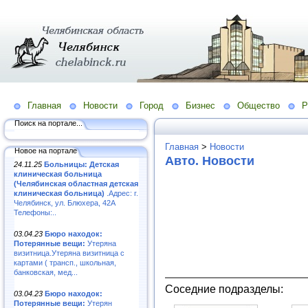
Главная
Новости
Город
Бизнес
Общество
Р
Поиск на портале...
Главная
>
Новости
Новое на портале
Авто. Новости
24.11.25
Больницы: Детская
клиническая больница
(Челябинская областная детская
клиническая больница)
.Адрес: г.
Челябинск, ул. Блюхера, 42А
Телефоны:..
03.04.23
Бюро находок:
Потерянные вещи:
Утеряна
визитница.Утеряна визитница с
картами ( трансп., школьная,
банковская, мед...
Соседние подразделы:
03.04.23
Бюро находок:
Потерянные вещи:
Утерян