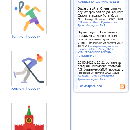
ХОЗЯЙСТВА АДМИНИСТРАЦИИ
Здравствуйте. Очень сильно
стучат трамваи по ул Горького.
Скажите, пожалуйста, будут
ли..
Эльвира 31 августа 2022, 06:31
//
Контакты: Депо. Руководство -
Трамвайное депо № 1
Здравствуйте. Подскажите,
пожалуйста, давно ли был
Теннис. Новости
ремонт кровли в доме по
улице..
Валентина 26 августа 2022,
10:25 //
Жилищно-коммунальные
службы. ЖКХ. ТСЖ - ПЖРЭО
КУРЧАТОВСКОГО РАЙОНА
Г.ЧЕЛЯБИНСК
25.08.2022 г. 18:21 остановка
стадион Локомотив, трамвай
N3, бортномер 2034, проехал..
Пассажир 25 августа 2022, 17:26 //
Контакты: Депо. Руководство -
Трамвайное депо № 2
Посмотреть все
Хоккей. Новости