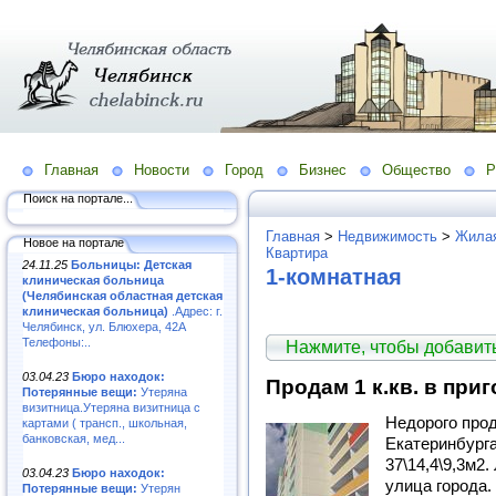
Главная
Новости
Город
Бизнес
Общество
Р
Поиск на портале...
Главная
>
Недвижимость
>
Жилая
Новое на портале
Квартира
24.11.25
Больницы: Детская
1-комнатная
клиническая больница
(Челябинская областная детская
клиническая больница)
.Адрес: г.
Челябинск, ул. Блюхера, 42А
Телефоны:..
Нажмите, чтобы добави
03.04.23
Бюро находок:
Продам 1 к.кв. в при
Потерянные вещи:
Утеряна
визитница.Утеряна визитница с
Недорого прод
картами ( трансп., школьная,
банковская, мед...
Екатеринбурга
37\14,4\9,3м2
03.04.23
Бюро находок:
улица города.
Потерянные вещи:
Утерян