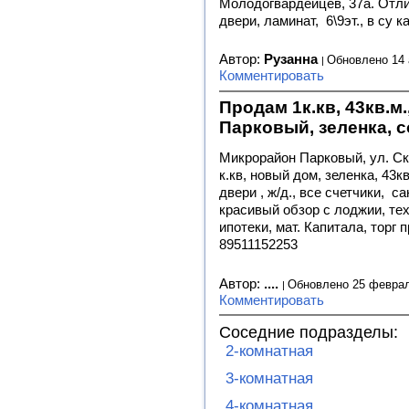
Молодогвардейцев, 37а. Отлич
двери, ламинат, 6\9эт., в су к
Автор:
Рузанна
Обновлено 14 
Комментировать
Продам 1к.кв, 43кв.м
Парковый, зеленка, 
Микрорайон Парковый, ул. Ск
к.кв, новый дом, зеленка, 43кв
двери , ж/д., все счетчики, 
красивый обзор с лоджии, те
ипотеки, мат. Капитала, торг 
89511152253
Автор:
....
Обновлено 25 феврал
Комментировать
Соседние подразделы:
2-комнатная
3-комнатная
4-комнатная