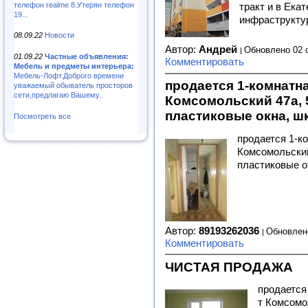
телефон realme 8.Утерян телефон
тракт и в Екат
19...
инфраструкту
08.09.22
Новости
Автор:
Андрей
Обновлено 02 
01.09.22
Частные объявления:
Комментировать
Мебель и предметы интерьера:
Мебель-Лофт.Доброго времени
продается 1-комнатна
уважаемый обыватель просторов
сети,предлагаю Вашему..
Комсомольский 47а, 5/
пластиковые окна, ш
Посмотреть все
продается 1-к
Комсомольский 4
пластиковые ок
Автор:
89193262036
Обновлен
Комментировать
ЧИСТАЯ ПРОДАЖА
продается
т Комсомол