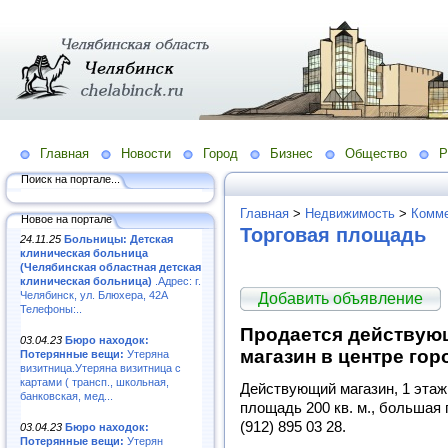
Главная
Новости
Город
Бизнес
Общество
Р
Поиск на портале...
Главная
>
Недвижимость
>
Комме
Новое на портале
Торговая площадь
24.11.25
Больницы: Детская
клиническая больница
(Челябинская областная детская
клиническая больница)
.Адрес: г.
Челябинск, ул. Блюхера, 42А
Добавить объявление
Телефоны:..
Продается действую
03.04.23
Бюро находок:
магазин в центре гор
Потерянные вещи:
Утеряна
визитница.Утеряна визитница с
картами ( трансп., школьная,
Действующий магазин, 1 этаж
банковская, мед...
площадь 200 кв. м., большая п
(912) 895 03 28.
03.04.23
Бюро находок:
Потерянные вещи:
Утерян