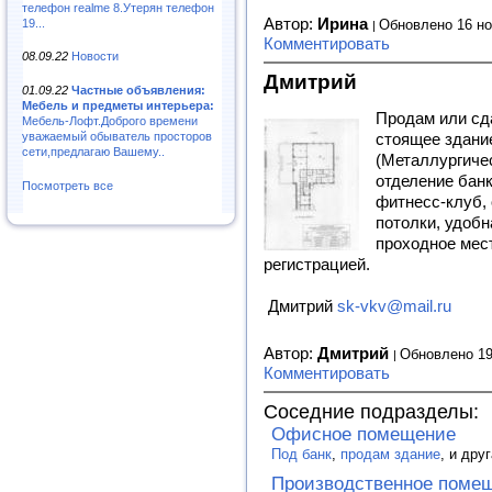
телефон realme 8.Утерян телефон
Автор:
Ирина
19...
Обновлено 16 но
Комментировать
08.09.22
Новости
Дмитрий
01.09.22
Частные объявления:
Мебель и предметы интерьера:
Продам или сд
Мебель-Лофт.Доброго времени
стоящее здани
уважаемый обыватель просторов
сети,предлагаю Вашему..
(Металлургичес
отделение банк
Посмотреть все
фитнecc-клуб, 
потолки, удобн
проходное мес
регистрацией.
Дмитрий
sk-vkv@mail.ru
Автор:
Дмитрий
Обновлено 19
Комментировать
Соседние подразделы:
Офисное помещение
Под банк
,
продам здание
, и дру
Производственное поме