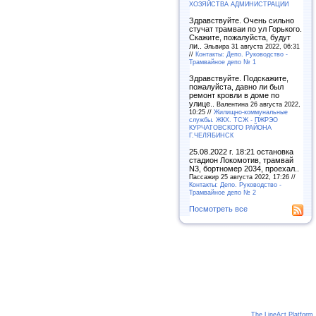
ХОЗЯЙСТВА АДМИНИСТРАЦИИ
Здравствуйте. Очень сильно
стучат трамваи по ул Горького.
Скажите, пожалуйста, будут
ли..
Эльвира 31 августа 2022, 06:31
//
Контакты: Депо. Руководство -
Трамвайное депо № 1
Здравствуйте. Подскажите,
пожалуйста, давно ли был
ремонт кровли в доме по
улице..
Валентина 26 августа 2022,
10:25 //
Жилищно-коммунальные
службы. ЖКХ. ТСЖ - ПЖРЭО
КУРЧАТОВСКОГО РАЙОНА
Г.ЧЕЛЯБИНСК
25.08.2022 г. 18:21 остановка
стадион Локомотив, трамвай
N3, бортномер 2034, проехал..
Пассажир 25 августа 2022, 17:26 //
Контакты: Депо. Руководство -
Трамвайное депо № 2
Посмотреть все
The LineAct Platform