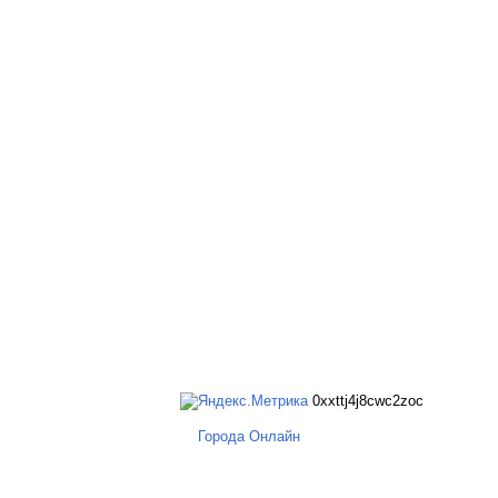
0xxttj4j8cwc2zoc
Города Онлайн