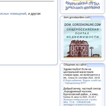
фисных помещений
, и другая
dom.gorodaonline.com
Общение на сайте
Здравствуйте! Если на
центральной магистрале
сломан кран, не включается и
не..
Елена 01 сентября 2022, 19:03
//
Водоснабжение. Водное хозяйство
- Горводопровод МУП
Добрый вечер, частный сектор
,Аэродромный поселок,
Курчатовский район , к кому..
Галина 31 августа 2022, 21:16 //
Жилищно-коммунальные службы.
ЖКХ. ТСЖ - УПРАВЛЕНИЕ
ЖИЛИЩНО-КОММУНАЛЬНОГО