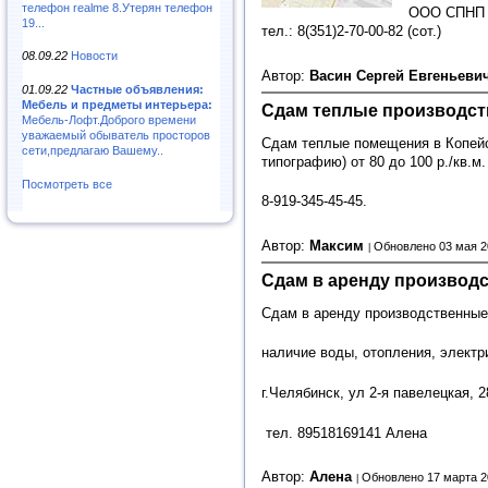
телефон realme 8.Утерян телефон
ООО СПНП "
19...
тел.: 8(351)2-70-00-82 (сот.)
08.09.22
Новости
Автор:
Васин Сергей Евгеньеви
01.09.22
Частные объявления:
Мебель и предметы интерьера:
Сдам теплые производс
Мебель-Лофт.Доброго времени
уважаемый обыватель просторов
Сдам теплые помещения в Копейск
сети,предлагаю Вашему..
типографию) от 80 до 100 р./кв.м
Посмотреть все
8-919-345-45-45.
Автор:
Максим
Обновлено 03 мая 2
Сдам в аренду производ
Сдам в аренду производственные
наличие воды, отопления, электр
г.Челябинск, ул 2-я павелецкая, 2
тел. 89518169141 Алена
Автор:
Алена
Обновлено 17 марта 2