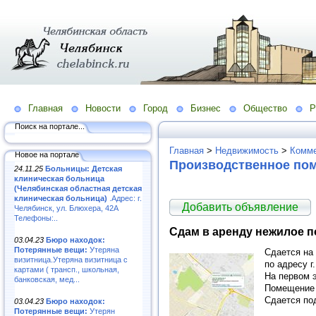
Главная
Новости
Город
Бизнес
Общество
Р
Поиск на портале...
Главная
>
Недвижимость
>
Комме
Новое на портале
Производственное по
24.11.25
Больницы: Детская
клиническая больница
(Челябинская областная детская
клиническая больница)
.Адрес: г.
Добавить объявление
Челябинск, ул. Блюхера, 42А
Телефоны:..
Сдам в аренду нежилое 
03.04.23
Бюро находок:
Потерянные вещи:
Утеряна
Сдается на
визитница.Утеряна визитница с
по адресу г
картами ( трансп., школьная,
На первом 
банковская, мед...
Помещение 
Сдается по
03.04.23
Бюро находок:
Потерянные вещи:
Утерян