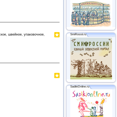
кое, швейное, упаковочное,
SmiRossii.ru
SadikiOnline.ru