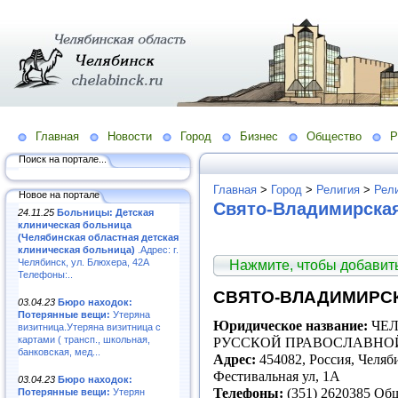
Главная
Новости
Город
Бизнес
Общество
Р
Поиск на портале...
Главная
>
Город
>
Религия
>
Рел
Новое на портале
Свято-Владимирска
24.11.25
Больницы: Детская
клиническая больница
(Челябинская областная детская
клиническая больница)
.Адрес: г.
Челябинск, ул. Блюхера, 42А
Нажмите, чтобы добави
Телефоны:..
СВЯТО-ВЛАДИМИРС
03.04.23
Бюро находок:
Потерянные вещи:
Утеряна
Юридическое название:
ЧЕЛ
визитница.Утеряна визитница с
картами ( трансп., школьная,
РУССКОЙ ПРАВОСЛАВНО
банковская, мед...
Адрес:
454082, Россия, Челяб
Фестивальная ул, 1А
03.04.23
Бюро находок:
Телефоны:
(351) 2620385 О
Потерянные вещи:
Утерян