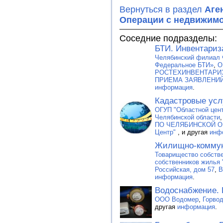
Вернуться в раздел
Аге
Операции с недвижим
Соседние подразделы:
БТИ. Инвентариз
Челябинский филиал 
Федеральное БТИ»
,
О
РОСТЕХИНВЕНТАРИЗ
ПРИЕМА ЗАЯВЛЕНИЙ
информация
.
Кадастровые усл
ОГУП "Областной цент
Челябинской области
ПО ЧЕЛЯБИНСКОЙ 
Центр"
, и другая
инф
Жилищно-коммун
Товарищество собстве
собственников жилья 
Российская, дом 57
,
В
информация
.
Водоснабжение. 
ООО Водомер
,
Горво
другая
информация
.