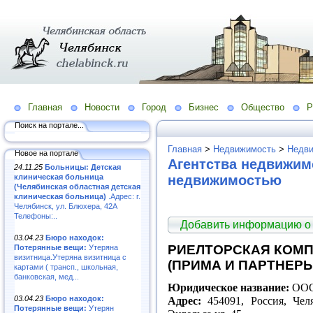
Главная
Новости
Город
Бизнес
Общество
Р
Поиск на портале...
Главная
>
Недвижимость
>
Недви
Новое на портале
Агентства недвижим
24.11.25
Больницы: Детская
клиническая больница
недвижимостью
(Челябинская областная детская
клиническая больница)
.Адрес: г.
Челябинск, ул. Блюхера, 42А
Телефоны:..
Добавить информацию о
03.04.23
Бюро находок:
РИЕЛТОРСКАЯ КОМП
Потерянные вещи:
Утеряна
визитница.Утеряна визитница с
(ПРИМА И ПАРТНЕРЫ
картами ( трансп., школьная,
банковская, мед...
Юридическое название:
ООО
03.04.23
Бюро находок:
Адрес:
454091, Россия, Челя
Потерянные вещи:
Утерян