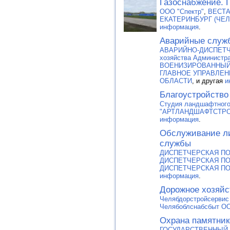
Газоснабжение. 
ООО "Спектр"
,
ВЕСТА
ЕКАТЕРИНБУРГ (ЧЕ
информация
.
Аварийные служ
АВАРИЙНО-ДИСПЕТЧЕ
хозяйства Администр
ВОЕНИЗИРОВАННЫЙ
ГЛАВНОЕ УПРАВЛЕН
ОБЛАСТИ
, и другая
и
Благоустройство
Студия ландшафтного
"АРТЛАНДШАФТСТРО
информация
.
Обслуживание л
службы
ДИСПЕТЧЕРСКАЯ П
ДИСПЕТЧЕРСКАЯ П
ДИСПЕТЧЕРСКАЯ П
информация
.
Дорожное хозяйс
Челябдорстройсерви
Челябоблснабсбыт О
Охрана памятник
ГОСУДАРСТВЕННЫЙ