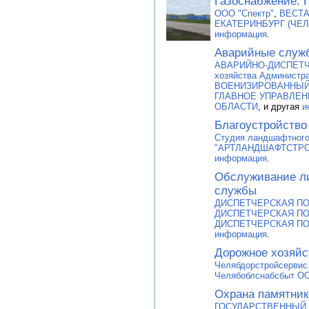
Газоснабжение. 
ООО "Спектр"
,
ВЕСТА
ЕКАТЕРИНБУРГ (ЧЕ
информация
.
Аварийные служ
АВАРИЙНО-ДИСПЕТЧЕ
хозяйства Администр
ВОЕНИЗИРОВАННЫЙ
ГЛАВНОЕ УПРАВЛЕН
ОБЛАСТИ
, и другая
и
Благоустройство
Студия ландшафтного
"АРТЛАНДШАФТСТРО
информация
.
Обслуживание л
службы
ДИСПЕТЧЕРСКАЯ П
ДИСПЕТЧЕРСКАЯ П
ДИСПЕТЧЕРСКАЯ П
информация
.
Дорожное хозяйс
Челябдорстройсерви
Челябоблснабсбыт О
Охрана памятник
ГОСУДАРСТВЕННЫЙ