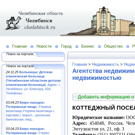
Главная
Новости
Город
Бизнес
Общество
Р
Поиск на портале...
Главная
>
Недвижимость
>
Недви
Новое на портале
Агентства недвижим
24.11.25
Больницы: Детская
клиническая больница
недвижимостью
(Челябинская областная детская
клиническая больница)
.Адрес: г.
Челябинск, ул. Блюхера, 42А
Телефоны:..
Добавить информацию о
03.04.23
Бюро находок:
КОТТЕДЖНЫЙ ПОСЕЛ
Потерянные вещи:
Утеряна
визитница.Утеряна визитница с
картами ( трансп., школьная,
Юридическое название:
ООО
банковская, мед...
Адрес:
454048, Россия, Челя
Энтузиастов ул, 21, оф. 3
03.04.23
Бюро находок:
Потерянные вещи:
Утерян
Телефоны:
(351) 2607321 Общ