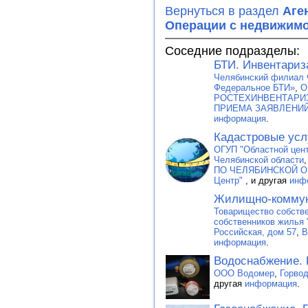
Вернуться в раздел
Аге
Операции с недвижим
Соседние подразделы:
БТИ. Инвентариз
Челябинский филиал 
Федеральное БТИ»
,
О
РОСТЕХИНВЕНТАРИЗ
ПРИЕМА ЗАЯВЛЕНИЙ
информация
.
Кадастровые усл
ОГУП "Областной цент
Челябинской области
ПО ЧЕЛЯБИНСКОЙ 
Центр"
, и другая
инф
Жилищно-коммун
Товарищество собстве
собственников жилья 
Российская, дом 57
,
В
информация
.
Водоснабжение. 
ООО Водомер
,
Горво
другая
информация
.