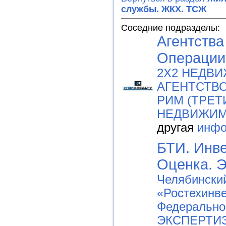
службы. ЖКХ. ТСЖ
Соседние подразделы:
Агентства
Операции
2Х2 НЕДВ
АГЕНТСТВО
РИМ (ТРЕТ
НЕДВИЖИМО
другая
инфо
БТИ. Инве
Оценка. Э
Челябински
«Ростехинв
Федерально
ЭКСПЕРТИ