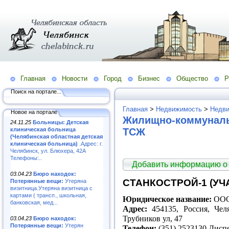
Главная
Новости
Город
Бизнес
Общество
Р
Поиск на портале...
Главная
>
Недвижимость
>
Недви
Новое на портале
Жилищно-коммуналь
24.11.25
Больницы: Детская
клиническая больница
ТСЖ
(Челябинская областная детская
клиническая больница)
.Адрес: г.
Челябинск, ул. Блюхера, 42А
Телефоны:..
Добавить информацию о
03.04.23
Бюро находок:
СТАНКОСТРОЙ-1 (УЧА
Потерянные вещи:
Утеряна
визитница.Утеряна визитница с
картами ( трансп., школьная,
Юридическое название:
ООО
банковская, мед...
Адрес:
454135, Россия, Челя
Трубников ул, 47
03.04.23
Бюро находок:
Потерянные вещи:
Утерян
Телефон:
(351) 2523130 Дисп