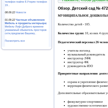
телефон realme 8.Утерян телефон
19...
Обзор. Детский сад № 47
08.09.22
Новости
МУНИЦИПАЛЬНОЕ ДОШКОЛЬНО
01.09.22
Частные объявления:
Мебель и предметы интерьера:
Количество детей - 185.
Мебель-Лофт.Доброго времени
уважаемый обыватель просторов
Количество групп:
10, из них 4 гру
сети,предлагаю Вашему..
Посмотреть все
Педагогический персонал 26 челов
учитель-логопед
музыкальный руководитель
инструктор ЛФК
инструктор ФК
руководитель ИЗО
Приоритетные направления деяте
охрана и укрепление физичес
коррекция физического разви
Дополнительные образовательные ус
физкультурно-спортивное
художественно-эстетическое