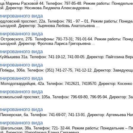
ица Марины Расковой 44. Телефон: 797-85-48. Режим работы: Понедельник
ой. Директор: Носикова Людмила Александровна
...
инированного вида
ердловский проспект, 22а. Телефон: 791 - 97 – 01. Режим работы: Понедел
 Выходной. Директор: Зырянова Любовь Анатольевна
...
инированного вида
. Островского, 27Б. Телефоны: 791-73-31; 791-01-64. Режим работы: Понед
 Выходной. Директор: Фролова Лариса Григорьевна
...
инированного вида
 Куйбышева 31а. Телефон: 741-19-12, 741-00-05. Директор: Пайгозина Ве
инированного вида
. Победы, 306а. Телефон: (351) 741-27-75, 741-12-12. Директор: Заведу
инированного вида
л. Молодогвардейцев, 42а. Телефон: 7412621, 7419570. Директор: Косен
инированного вида
омсомольский проспект, 105а. Телефон: 796-69-80, 796-95-94. Директор:
инированного вида
. Пионерская, 6а. Телефон: 741-69-07; 741-13-91. Директор: Артемьева 
инированного вида
. Шагольская, 38а. Телефон: 721- 32-44. Режим работы: Понедельник – Пят
ой. Директор: Широбакина Елена Сергеевна
...