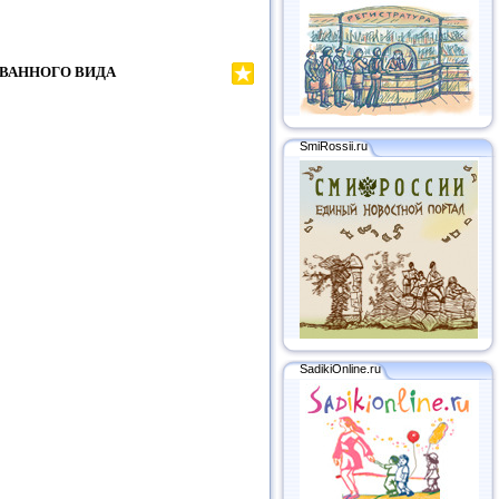
ВАННОГО ВИДА
SmiRossii.ru
SadikiOnline.ru