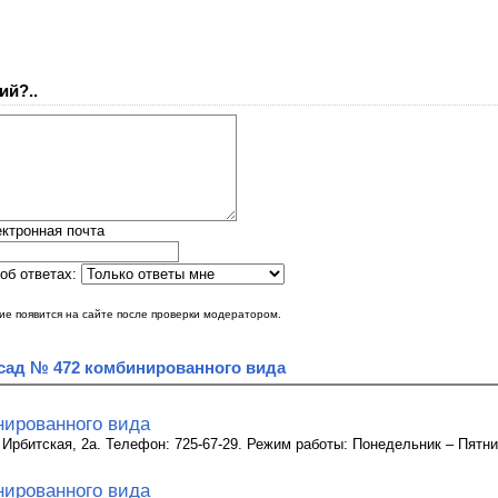
ий?..
ктронная почта
об ответах:
е появится на сайте после проверки модератором.
сад № 472 комбинированного вида
нированного вида
. Ирбитская, 2а. Телефон: 725-67-29. Режим работы: Понедельник – Пятниц
нированного вида