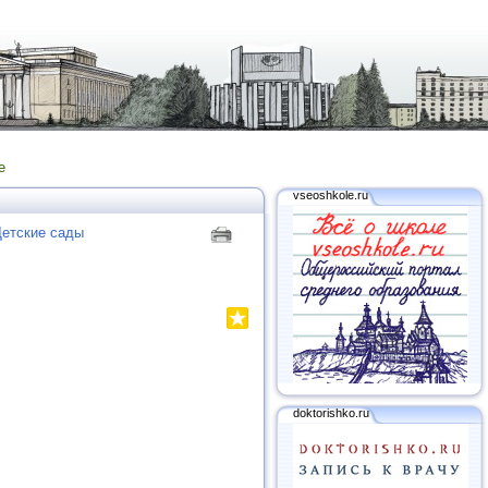
е
vseoshkole.ru
етские сады
doktorishko.ru