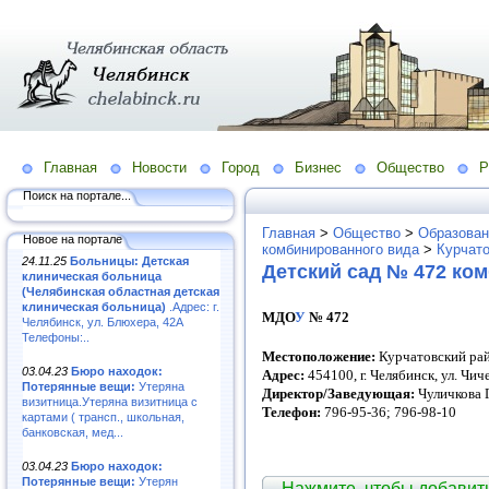
Главная
Новости
Город
Бизнес
Общество
Р
Поиск на портале...
Главная
>
Общество
>
Образован
Новое на портале
комбинированного вида
>
Курчато
24.11.25
Больницы: Детская
Детский сад № 472 ко
клиническая больница
(Челябинская областная детская
клиническая больница)
.Адрес: г.
МДО
У
№ 472
Челябинск, ул. Блюхера, 42А
Телефоны:..
Местоположение:
Курчатовский ра
03.04.23
Бюро находок:
Адрес:
454100, г. Челябинск, ул. Чич
Потерянные вещи:
Утеряна
Директор/Заведующая:
Чуличкова 
визитница.Утеряна визитница с
Телефон:
796-95-36; 796-98-10
картами ( трансп., школьная,
банковская, мед...
03.04.23
Бюро находок:
Потерянные вещи:
Утерян
Нажмите, чтобы добави