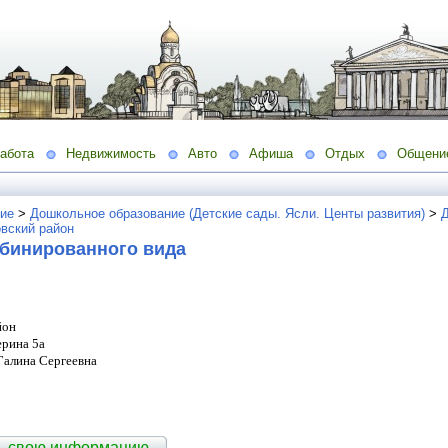
абота
Недвижимость
Авто
Афиша
Отдых
Общени
ие
>
Дошкольное образование (Детские сады. Ясли. Центы развития)
>
Д
вский район
мбинированного вида
йон
ерина 5а
Галина Сергеевна
ть свою информацию