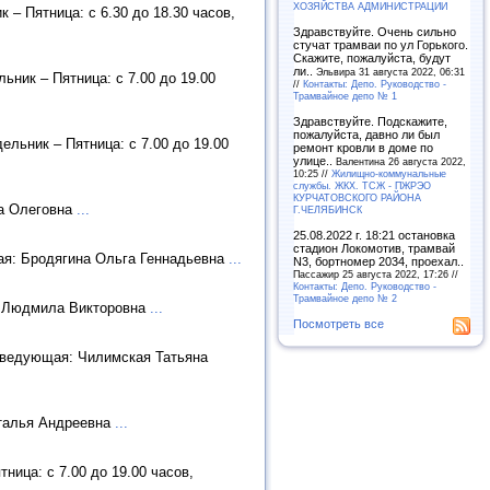
ХОЗЯЙСТВА АДМИНИСТРАЦИИ
 – Пятница: с 6.30 до 18.30 часов,
Здравствуйте. Очень сильно
стучат трамваи по ул Горького.
Скажите, пожалуйста, будут
ли..
Эльвира 31 августа 2022, 06:31
ьник – Пятница: с 7.00 до 19.00
//
Контакты: Депо. Руководство -
Трамвайное депо № 1
Здравствуйте. Подскажите,
пожалуйста, давно ли был
ельник – Пятница: с 7.00 до 19.00
ремонт кровли в доме по
улице..
Валентина 26 августа 2022,
10:25 //
Жилищно-коммунальные
службы. ЖКХ. ТСЖ - ПЖРЭО
КУРЧАТОВСКОГО РАЙОНА
ра Олеговна
...
Г.ЧЕЛЯБИНСК
25.08.2022 г. 18:21 остановка
стадион Локомотив, трамвай
ющая: Бродягина Ольга Геннадьевна
...
N3, бортномер 2034, проехал..
Пассажир 25 августа 2022, 17:26 //
Контакты: Депо. Руководство -
Трамвайное депо № 2
ко Людмила Викторовна
...
Посмотреть все
 Заведующая: Чилимская Татьяна
Наталья Андреевна
...
ница: с 7.00 до 19.00 часов,