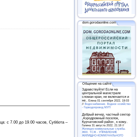
dom.gorodaonline.com
Общение на сайте
Здравствуйте! Если на
центральной магистрале
сломан кран, не включается и
не..
Елена 01 сентября 2022, 19:03
//
Водоснабжение. Водное хозяйство
- Горводопровод МУП
Добрый вечер, частный сектор
,Аэродромный поселок,
а: с 7.00 до 19.00 часов, Суббота –
Курчатовский район , к кому..
Галина 31 августа 2022, 21:16 //
Жилищно-коммунальные службы.
ЖКХ. ТСЖ - УПРАВЛЕНИЕ
ЖИЛИЩНО-КОММУНАЛЬНОГО