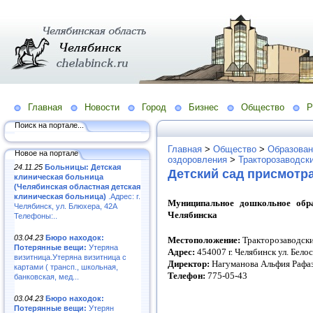
Главная
Новости
Город
Бизнес
Общество
Р
Поиск на портале...
Главная
>
Общество
>
Образован
Новое на портале
оздоровления
>
Тракторозаводск
24.11.25
Больницы: Детская
Детский сад присмотр
клиническая больница
(Челябинская областная детская
клиническая больница)
.Адрес: г.
Муниципальное дошкольное обра
Челябинск, ул. Блюхера, 42А
Челябинска
Телефоны:..
03.04.23
Бюро находок:
Местоположение:
Тракторозаводск
Потерянные вещи:
Утеряна
Адрес:
454007 г. Челябинск ул. Бело
визитница.Утеряна визитница с
Директор:
Нагуманова Альфия Рафа
картами ( трансп., школьная,
Телефон:
775-05-43
банковская, мед...
03.04.23
Бюро находок:
Потерянные вещи:
Утерян