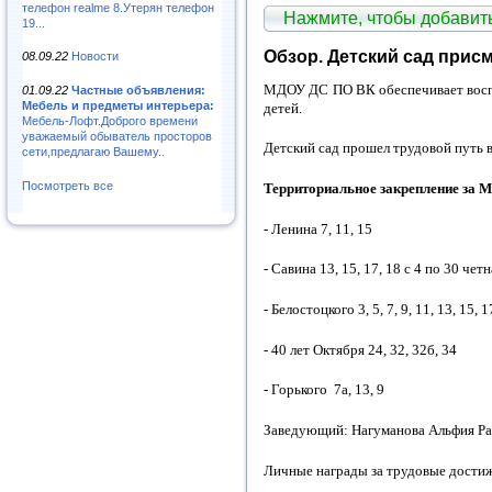
телефон realme 8.Утерян телефон
Нажмите, чтобы добави
19...
Обзор. Детский сад прис
08.09.22
Новости
МДОУ ДС ПО ВК обеспечивает воспит
01.09.22
Частные объявления:
Мебель и предметы интерьера:
детей.
Мебель-Лофт.Доброго времени
уважаемый обыватель просторов
Детский сад прошел трудовой путь в
сети,предлагаю Вашему..
Посмотреть все
Территориальное закрепление за
- Ленина 7, 11, 15
- Савина 13, 15, 17, 18 с 4 по 30 чет
- Белостоцкого 3, 5, 7, 9, 11, 13, 15, 1
- 40 лет Октября 24, 32, 32б, 34
- Горького 7а, 13, 9
Заведующий: Нагуманова Альфия Ра
Личные награды за трудовые дости