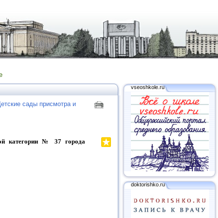
е
vseoshkole.ru
етские сады присмотра и
ой категории
№ 37 города
doktorishko.ru