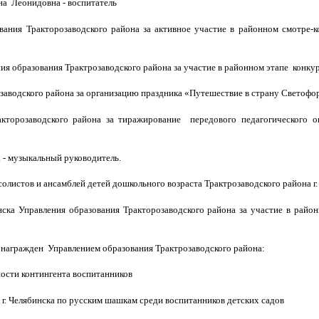
а Леонидовна - воспитатель
ования Тракторозаводского района за активное участие в районном смотре-
ия образования Трактрозаводского района за участие в районном этапе конку
заводского района за организацию праздника «Путешествие в страну Светофо
торозаводского района за тиражирование передового педагогического о
- музыкальный руководитель.
солистов и ансамблей детей дошкольного возраста Трактрозаводского района г.
нска Управления образования Тракторозаводского района за участие в райо
агражден Управлением образования Трактрозаводского района:
ности контингента воспитанников
е г. Челябинска по русским шашкам среди воспитанников детских садов