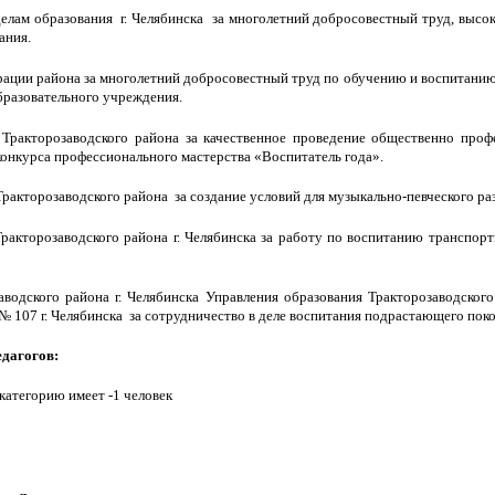
делам образования г. Челябинска за многолетний добросовестный труд, высо
ания.
рации района за многолетний добросовестный труд по обучению и воспитанию
бразовательного учреждения.
 Тракторозаводского района за качественное проведение общественно проф
конкурса профессионального мастерства «Воспитатель года».
ракторозаводского района за создание условий для музыкально-певческого раз
акторозаводского района г. Челябинска за работу по воспитанию транспорт
водского района г. Челябинска Управления образования Тракторозаводского
 107 г. Челябинска за сотрудничество в деле воспитания подрастающего поко
дагогов:
атегорию имеет -1 человек