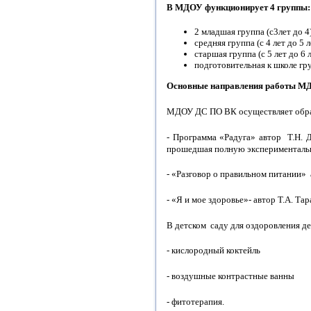
В МДОУ функционирует 4 группы:
2 младшая группа (с3лет до 4
средняя группа (с 4 лет до 5 л
старшая группа (с 5 лет до 6 
подготовительная к школе груп
Основные направления работы М
МДОУ ДС ПО ВК осуществляет образ
- Программа «Радуга» автор Т.Н. 
прошедшая полную экспериментальн
- «Разговор о правильном питании»
- «Я и мое здоровье»- автор Т.А. Та
В детском саду для оздоровления д
- кислородный коктейль
- воздушные контрастные ванны
- фитотерапия.