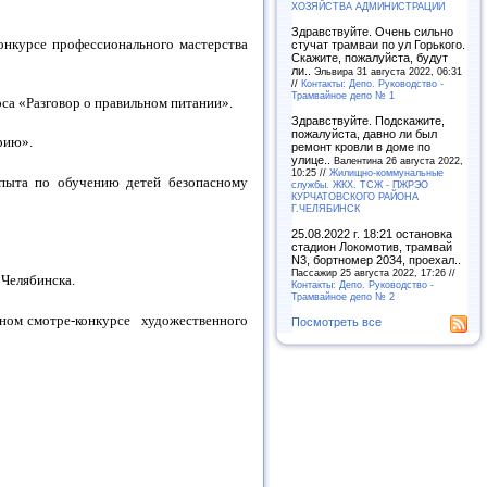
ХОЗЯЙСТВА АДМИНИСТРАЦИИ
Здравствуйте. Очень сильно
конкурсе профессионального мастерства
стучат трамваи по ул Горького.
Скажите, пожалуйста, будут
ли..
Эльвира 31 августа 2022, 06:31
//
Контакты: Депо. Руководство -
Трамвайное депо № 1
рса «Разговор о правильном питании».
Здравствуйте. Подскажите,
пожалуйста, давно ли был
рию».
ремонт кровли в доме по
улице..
Валентина 26 августа 2022,
10:25 //
Жилищно-коммунальные
пыта по обучению детей безопасному
службы. ЖКХ. ТСЖ - ПЖРЭО
КУРЧАТОВСКОГО РАЙОНА
Г.ЧЕЛЯБИНСК
25.08.2022 г. 18:21 остановка
стадион Локомотив, трамвай
N3, бортномер 2034, проехал..
Пассажир 25 августа 2022, 17:26 //
 Челябинска.
Контакты: Депо. Руководство -
Трамвайное депо № 2
нном смотре-конкурсе художественного
Посмотреть все