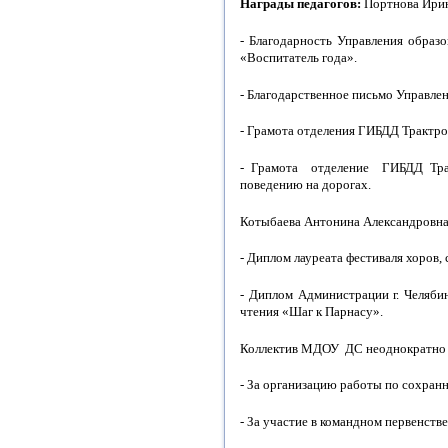
Награды педагогов:
Портнова Ирин
- Благодарность Управления образ
«Воспитатель года».
- Благодарственное письмо Управлен
- Грамота отделения ГИБДД Трактро
- Грамота отделение ГИБДД Трак
поведению на дорогах.
Котыбаева Антонина Александровна 
- Диплом лауреата фестиваля хоров, 
- Диплом Администрации г. Челяби
чтения «Шаг к Парнасу».
Коллектив МДОУ ДС неоднократно н
- За организацию работы по сохран
- За участие в командном первенств