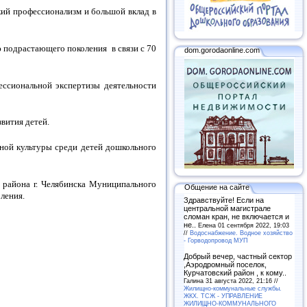
кий профессионализм и большой вклад в
 подрастающего поколения в связи с 70
dom.gorodaonline.com
ессиональной экспертизы деятельности
вития детей.
ной культуры среди детей дошкольного
 района г. Челябинска Муниципального
Общение на сайте
ления.
Здравствуйте! Если на
центральной магистрале
сломан кран, не включается и
не..
Елена 01 сентября 2022, 19:03
//
Водоснабжение. Водное хозяйство
- Горводопровод МУП
Добрый вечер, частный сектор
,Аэродромный поселок,
Курчатовский район , к кому..
Галина 31 августа 2022, 21:16 //
Жилищно-коммунальные службы.
ЖКХ. ТСЖ - УПРАВЛЕНИЕ
ЖИЛИЩНО-КОММУНАЛЬНОГО