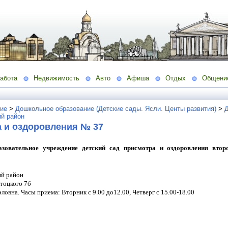
абота
Недвижимость
Авто
Афиша
Отдых
Общени
ие
>
Дошкольное образование (Детские сады. Ясли. Центы развития)
>
Д
ий район
а и оздоровления № 37
зовательное учреждение детский сад присмотра и оздоровления втор
ий район
стоцкого 7б
эловна.
Часы приема: Вторник с 9.00 до12.00, Четверг с 15.00-18.00