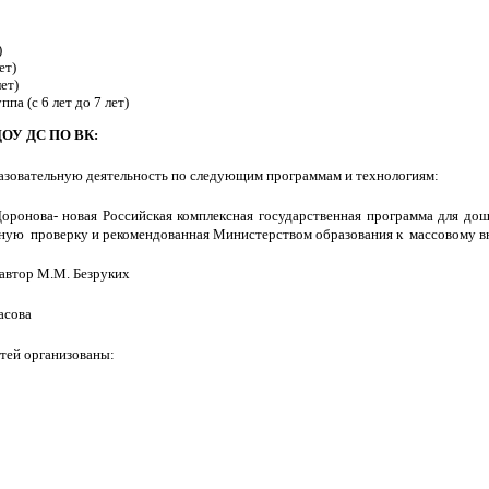
)
ет)
лет)
па (с 6 лет до 7 лет)
ДОУ ДС ПО ВК:
овательную деятельность по следующим программам и технологиям:
Доронова- новая Российская комплексная государственная программа для до
ую проверку и рекомендованная Министерством образования к массовому в
 автор М.М. Безруких
расова
етей организованы: