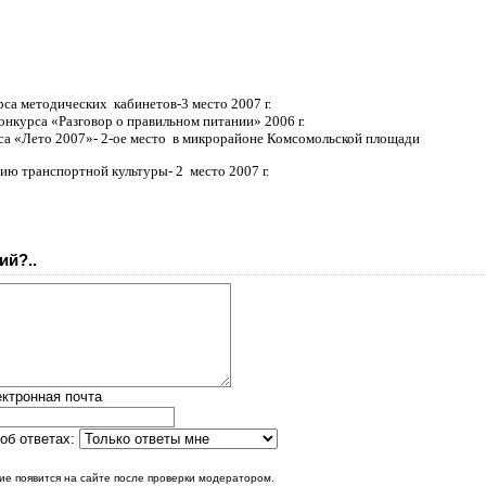
са методических кабинетов-3 место 2007 г.
онкурса «Разговор о правильном питании» 2006 г.
са «Лето 2007»- 2-ое место в микрорайоне Комсомольской площади
ю транспортной культуры- 2 место 2007 г.
ий?..
ктронная почта
об ответах:
е появится на сайте после проверки модератором.