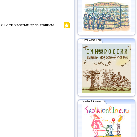
т с 12-ти часовым пребыванием
SmiRossii.ru
SadikiOnline.ru