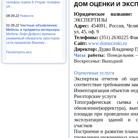
телефон realme 8.Утерян телефон
ДОМ ОЦЕНКИ И ЭКС
19...
Юридическое название:
О
08.09.22
Новости
ЭКСПЕРТИЗЫ
Адрес:
454091, Россия, Челя
01.09.22
Частные объявления:
Мебель и предметы интерьера:
ул, 45, оф. 9
Мебель-Лофт.Доброго времени
Телефоны:
(351) 2630225 Фак
уважаемый обыватель просторов
сети,предлагаю Вашему..
Сайт:
www.domocenki.ru
Директор:
Дудко Владимир Г
Посмотреть все
Часы
работы:
Понедельник – 
Воскресенье: Выходной
Оценочные услуги
Экспертиза отчетов об оце
соответствие требованиям за
Инвентаризация объектов не
Риелторские услуги
Топографическая сьемка
обновление(корректура), вы
площади при проведении инж
эксплуатации зданий и с
участков
Построение и развитие план
проведении инженерных изыс