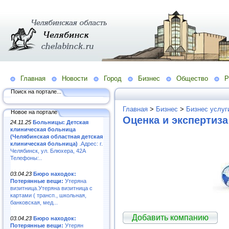
Главная
Новости
Город
Бизнес
Общество
Р
Поиск на портале...
Главная
>
Бизнес
>
Бизнес услуг
Новое на портале
Оценка и экспертиза
24.11.25
Больницы: Детская
клиническая больница
(Челябинская областная детская
клиническая больница)
.Адрес: г.
Челябинск, ул. Блюхера, 42А
Телефоны:..
03.04.23
Бюро находок:
Потерянные вещи:
Утеряна
визитница.Утеряна визитница с
картами ( трансп., школьная,
банковская, мед...
Добавить компанию
03.04.23
Бюро находок:
Потерянные вещи:
Утерян