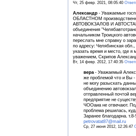
Чт, 25 февр. 2021, 08:05:40
Ответ
Александр
-
Уважаемые гос
ОБЛАСТНОМ производстве
АВТОВОКЗАЛОВ И АВТОСТАНЦ
объединения "Челябавтотранс"
начальником Троицкого автов
переслать мне справку о зар
по адресу: Челябинская обл.,
указать время и место, где я 
уважением, Скрипов Алексан
Вт, 14 февр. 2012, 17:40:35
Ответ
вера
-
Уважаемый Алекс
же проблемой что и Вы 
не могу разыскать данн
объединению автовокзал
отправленный почтой вер
предприятие не существ
ЧООаиа не отвечают. По
проблема решилась, куд
Заранее благодарна. т.8-
petrovatat87@mail.ru
Ср, 27 июня 2012, 12:26:47