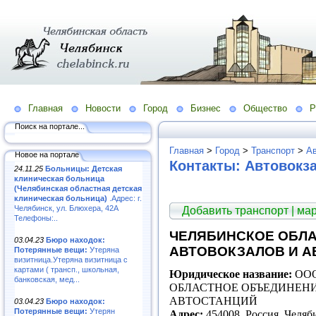
Главная
Новости
Город
Бизнес
Общество
Р
Поиск на портале...
Главная
>
Город
>
Транспорт
>
А
Новое на портале
Контакты: Автовокз
24.11.25
Больницы: Детская
клиническая больница
(Челябинская областная детская
клиническая больница)
.Адрес: г.
Челябинск, ул. Блюхера, 42А
Добавить транспорт | ма
Телефоны:..
ЧЕЛЯБИНСКОЕ ОБЛ
03.04.23
Бюро находок:
АВТОВОКЗАЛОВ И А
Потерянные вещи:
Утеряна
визитница.Утеряна визитница с
картами ( трансп., школьная,
Юридическое название:
ООО
банковская, мед...
ОБЛАСТНОЕ ОБЪЕДИНЕН
АВТОСТАНЦИЙ
03.04.23
Бюро находок:
Потерянные вещи:
Утерян
Адрес:
454008, Россия, Челяб