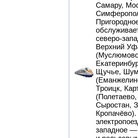
Самару, Мос
Симферополь
Пригородно
обслуживает
северо-зап
Верхний Уф
(Муслюмово
Екатеринбур
Щучье, Шуми
(Еманжелин
Троицк, Кар
(Полетаево,
Сыростан, З
Кропачёво)
электропоез
западное —