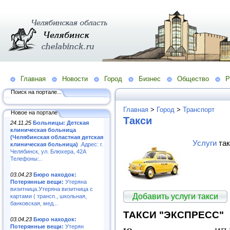
Главная
Новости
Город
Бизнес
Общество
Р
Поиск на портале...
Главная
>
Город
>
Транспорт
Новое на портале
Такси
24.11.25
Больницы: Детская
клиническая больница
(Челябинская областная детская
Услуги
так
клиническая больница)
.Адрес: г.
Челябинск, ул. Блюхера, 42А
Телефоны:..
03.04.23
Бюро находок:
Потерянные вещи:
Утеряна
визитница.Утеряна визитница с
Добавить услуги такси
картами ( трансп., школьная,
банковская, мед...
ТАКСИ "ЭКСПРЕСС"
03.04.23
Бюро находок:
Потерянные вещи:
Утерян