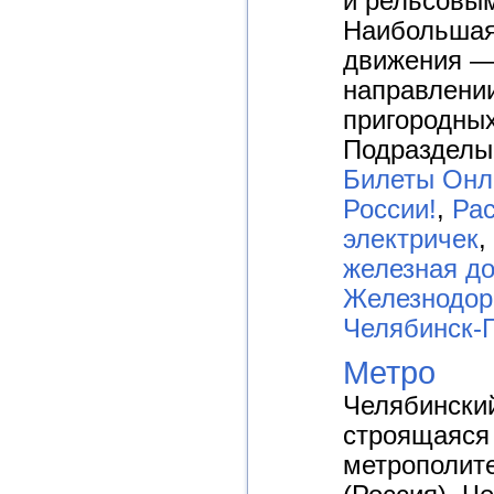
и рельсовы
Наибольшая
движения —
направлении
пригородных
Подразделы
Билеты Онл
России!
,
Рас
электричек
,
железная до
Железнодор
Челябинск-
Метро
Челябински
строящаяся
метрополит