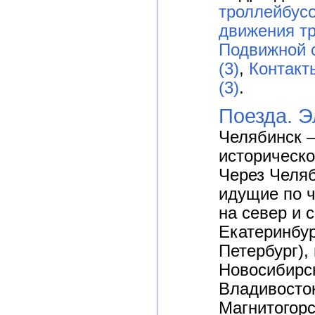
троллейбусо
движения т
Подвижной 
(3)
,
Контакт
(3)
.
Поезда. Э
Челябинск 
историческо
Через Челяб
идущие по 
на север и 
Екатеринбур
Петербург), 
Новосибирск
Владивосток)
Магнитогорс