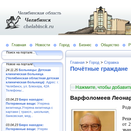
Главная
Новости
Город
Бизнес
Общество
Р
Поиск на портале...
Главная
>
Город
>
Справка
Новое на портале
Почётные граждане
24.11.25
Больницы: Детская
клиническая больница
(Челябинская областная детская
клиническая больница)
.Адрес: г.
Челябинск, ул. Блюхера, 42А
Нажмите, чтобы добави
Телефоны:..
Варфоломеев Леона
03.04.23
Бюро находок:
Потерянные вещи:
Утеряна
Роди
визитница.Утеряна визитница с
картами ( трансп., школьная,
банковская, мед...
Реш
от 
03.04.23
Бюро находок:
Потерянные вещи:
Утерян
зва