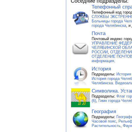
Соседние подразделы:
Телефонный спр
Телефонный код город
СЛУЖБЫ ЭКСТРЕННОГ
Больницы города Чел
города Челябинска
, и
Почта
Почтовый индекс горо
УПРАВЛЕНИЕ ФЕДЕ
ЧЕЛЯБИНСКОЙ ОБЛА
РОССИИ
,
ОТДЕЛЕНИЕ
ОТДЕЛЕНИЕ ПОЧТОВ
информация
.
История
Подразделы:
История 
История города Челя
Челябинска. Видеоаль
Символика. Уста
Подразделы:
Флаг го
(6)
,
Гимн города Челя
География
Подразделы:
Географ
Часовой пояс
,
Рельеф
Растительность
,
Фаун