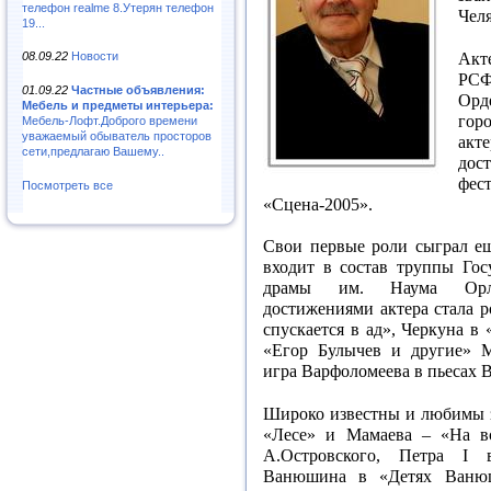
телефон realme 8.Утерян телефон
Чел
19...
Акт
08.09.22
Новости
РСФ
01.09.22
Частные объявления:
Орд
Мебель и предметы интерьера:
гор
Мебель-Лофт.Доброго времени
уважаемый обыватель просторов
акт
сети,предлагаю Вашему..
дос
фе
Посмотреть все
«Сцена-2005».
Свои первые роли сыграл ещ
входит в состав труппы Гос
драмы им. Наума Орло
достижениями актера стала р
спускается в ад», Черкуна в
«Егор Булычев и другие» М
игра Варфоломеева в пьесах В
Широко известны и любимы з
«Лесе» и Мамаева – «На вс
А.Островского, Петра
I
в 
Ванюшина в «Детях Ванюш