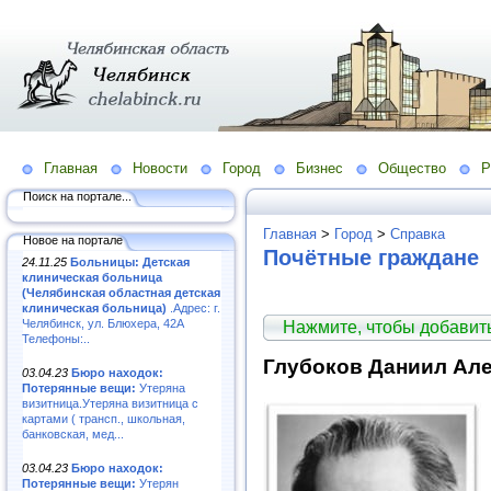
Главная
Новости
Город
Бизнес
Общество
Р
Поиск на портале...
Главная
>
Город
>
Справка
Новое на портале
Почётные граждане
24.11.25
Больницы: Детская
клиническая больница
(Челябинская областная детская
клиническая больница)
.Адрес: г.
Челябинск, ул. Блюхера, 42А
Нажмите, чтобы добави
Телефоны:..
Глубоков Даниил Ал
03.04.23
Бюро находок:
Потерянные вещи:
Утеряна
визитница.Утеряна визитница с
картами ( трансп., школьная,
банковская, мед...
03.04.23
Бюро находок:
Потерянные вещи:
Утерян