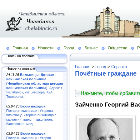
Главная
Новости
Город
Бизнес
Общество
Р
Поиск на портале...
Главная
>
Город
>
Справка
Новое на портале
Почётные граждане
24.11.25
Больницы: Детская
клиническая больница
(Челябинская областная детская
клиническая больница)
.Адрес: г.
Челябинск, ул. Блюхера, 42А
Нажмите, чтобы добави
Телефоны:..
Зайченко Георгий Ва
03.04.23
Бюро находок:
Потерянные вещи:
Утеряна
визитница.Утеряна визитница с
картами ( трансп., школьная,
банковская, мед...
03.04.23
Бюро находок:
Потерянные вещи:
Утерян