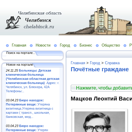
Главная
Новости
Город
Бизнес
Общество
Р
Поиск на портале...
Главная
>
Город
>
Справка
Новое на портале
Почётные граждане
24.11.25
Больницы: Детская
клиническая больница
(Челябинская областная детская
клиническая больница)
.Адрес: г.
Челябинск, ул. Блюхера, 42А
Нажмите, чтобы добави
Телефоны:..
Мацков Леонтий Вас
03.04.23
Бюро находок:
Потерянные вещи:
Утеряна
визитница.Утеряна визитница с
картами ( трансп., школьная,
банковская, мед...
03.04.23
Бюро находок:
Потерянные вещи:
Утерян