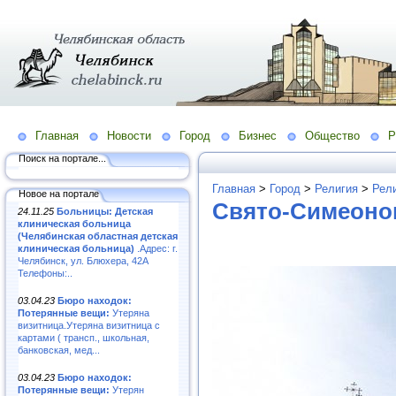
Главная
Новости
Город
Бизнес
Общество
Р
Поиск на портале...
Главная
>
Город
>
Религия
>
Рел
Новое на портале
Свято-Симеоно
24.11.25
Больницы: Детская
клиническая больница
(Челябинская областная детская
клиническая больница)
.Адрес: г.
Челябинск, ул. Блюхера, 42А
Телефоны:..
03.04.23
Бюро находок:
Потерянные вещи:
Утеряна
визитница.Утеряна визитница с
картами ( трансп., школьная,
банковская, мед...
03.04.23
Бюро находок:
Потерянные вещи:
Утерян