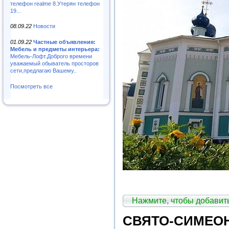
телефон realme 8.Утерян телефон
19...
08.09.22
Новости
01.09.22
Частные объявления:
Мебель и предметы интерьера:
Мебель-Лофт.Доброго времени
уважаемый обыватель просторов
сети,предлагаю Вашему..
Посмотреть все
Нажмите, чтобы добави
СВЯТО-СИМЕО