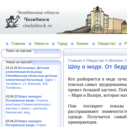
Главная
Новости
Город
Бизнес
Общество
Р
Поиск на портале...
Главная
>
Общество
>
Шоппинг |
Новое на портале
Шоу о моде. От бед
24.11.25
Больницы: Детская
клиническая больница
(Челябинская областная детская
Кто разбирается в моде луч
клиническая больница)
.Адрес: г.
поисках самых эрудированных
Челябинск, ул. Блюхера, 42А
Телефоны:..
провел большой кастинг. По
– Мари и Валери, которые на
03.04.23
Бюро находок:
Потерянные вещи:
Утеряна
визитница.Утеряна визитница с
Они посещают показы 
картами ( трансп., школьная,
расспрашивают знаменитос
банковская, мед...
одежде. Получается сам
03.04.23
Бюро находок:
приверженцев.
Потерянные вещи:
Утерян