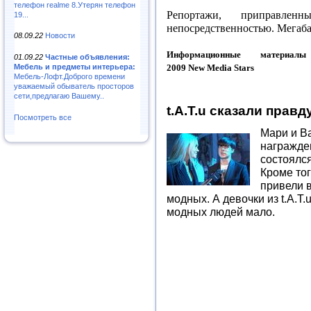
телефон realme 8.Утерян телефон
Репортажи, приправле
19...
непосредственностью. Мегаба
08.09.22
Новости
Информационные материа
01.09.22
Частные объявления:
Мебель и предметы интерьера:
2009
New
Media
Stars
Мебель-Лофт.Доброго времени
уважаемый обыватель просторов
сети,предлагаю Вашему..
t.A.T.u сказали прав
Посмотреть все
Мари и В
награжден
состоялся
Кроме тог
привели 
модных. А девочки из t.A.T
модных людей мало.