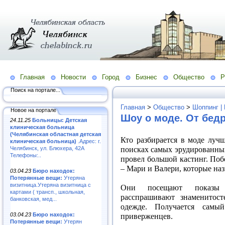
Главная
Новости
Город
Бизнес
Общество
Р
Поиск на портале...
Главная
>
Общество
>
Шоппинг |
Новое на портале
Шоу о моде. От бед
24.11.25
Больницы: Детская
клиническая больница
(Челябинская областная детская
Кто разбирается в моде луч
клиническая больница)
.Адрес: г.
поисках самых эрудированных
Челябинск, ул. Блюхера, 42А
Телефоны:..
провел большой кастинг. По
– Мари и Валери, которые на
03.04.23
Бюро находок:
Потерянные вещи:
Утеряна
визитница.Утеряна визитница с
Они посещают показы 
картами ( трансп., школьная,
расспрашивают знаменитос
банковская, мед...
одежде. Получается сам
03.04.23
Бюро находок:
приверженцев.
Потерянные вещи:
Утерян