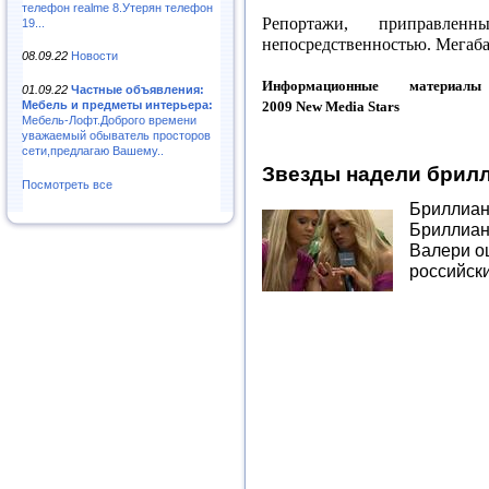
телефон realme 8.Утерян телефон
Репортажи, приправле
19...
непосредственностью. Мегаба
08.09.22
Новости
Информационные материа
01.09.22
Частные объявления:
Мебель и предметы интерьера:
2009
New
Media
Stars
Мебель-Лофт.Доброго времени
уважаемый обыватель просторов
сети,предлагаю Вашему..
Звезды надели брил
Посмотреть все
Бриллиант
Бриллиан
Валери о
российски