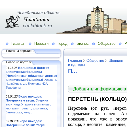
Главная
Новости
Город
Бизнес
Общество
Р
Поиск на портале...
Главная
>
Общество
>
Шоппинг |
Новое на портале
и одежды
24.11.25
Больницы: Детская
П...
клиническая больница
(Челябинская областная детская
клиническая больница)
.Адрес: г.
Челябинск, ул. Блюхера, 42А
Телефоны:..
Добавить информацию в
03.04.23
Бюро находок:
ПЕРСТЕНЬ (КОЛЬЦО)
Потерянные вещи:
Утеряна
визитница.Утеряна визитница с
Перстень (от рус. «перст
картами ( трансп., школьная,
банковская, мед...
надеваемое на палец. Арх
показали, что уже в эпоху
03.04.23
Бюро находок:
кольца, в неолите - каменные,
Потерянные вещи:
Утерян