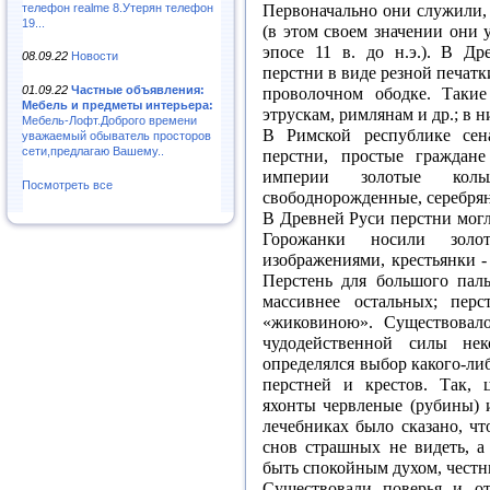
телефон realme 8.Утерян телефон
Первоначально они служили, 
19...
(в этом своем значении они
эпосе 11 в. до н.э.). В Д
08.09.22
Новости
перстни в виде резной печат
01.09.22
Частные объявления:
проволочном ободке. Такие
Мебель и предметы интерьера:
этрускам, римлянам и др.; в 
Мебель-Лофт.Доброго времени
В Римской республике сен
уважаемый обыватель просторов
сети,предлагаю Вашему..
перстни, простые граждан
империи золотые ко
Посмотреть все
свободнорожденные, серебря
В Древней Руси перстни могли
Горожанки носили зол
изображениями, крестьянки -
Перстень для большого паль
массивнее остальных; перс
«жиковиною». Существовало
чудодейственной силы не
определялся выбор какого-ли
перстней и крестов. Так, 
яхонты червленые (рубины) 
лечебниках было сказано, чт
снов страшных не видеть, а
быть спокойным духом, чест
Существовали поверья и от