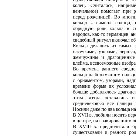
колец. Считалось, наприм
венчальное) помогает при 
перед роженицей. Во многих
кольцо - символ солнца, 
обрядную роль кольца в с
народов, как-то германцев, ан
свадебный ритуал включал об
Кольца делались из самых р
насечками, узорами, чернью
жемчужины и драгоценные 
клейма, всевозможные изобра
Во времена раннего средне
кольцо на безымянном пальце
с орнаментом, узорами, над
времени форма их усложнял
больше добавлялось драгоце
этим всегда оставались 
средневековью все пальцы
Носили даже по два кольца на
В XVII в. любили носить пе
в центре, на гравированном о
В XVIII в. предпочитали б
существовали и разного ро