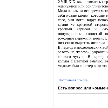
XVIII-XIX вв. появились пе
жемчужной или бриллиантово
Мода на камни все время мен
себя новые камни, которые 
того, они могли вдруг пока
камни «с красивой сторон
красный карнеол и «мох
популярностью слоистый о
рождение пережили аметист, 
них стали вырезать инталии.
В период наполеоновских войн
золото на железо», украшен
тонкого чугуна. В период 
кольца с цветной эмалью, з
модным был солитер в платин
[Постоянная ссылка]
Есть вопрос или коммен