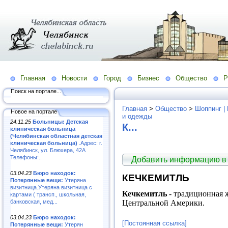
Главная
Новости
Город
Бизнес
Общество
Р
Поиск на портале...
Главная
>
Общество
>
Шоппинг |
Новое на портале
и одежды
24.11.25
Больницы: Детская
К...
клиническая больница
(Челябинская областная детская
клиническая больница)
.Адрес: г.
Челябинск, ул. Блюхера, 42А
Телефоны:..
Добавить информацию в
03.04.23
Бюро находок:
КЕЧКЕМИТЛЬ
Потерянные вещи:
Утеряна
визитница.Утеряна визитница с
Кечкемитль
- традиционная 
картами ( трансп., школьная,
банковская, мед...
Центральной Америки.
03.04.23
Бюро находок:
[Постоянная ссылка]
Потерянные вещи:
Утерян