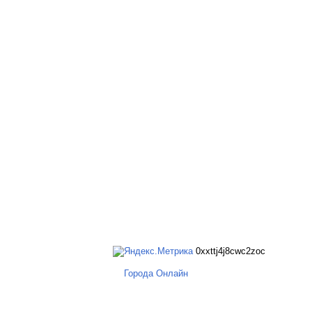
0xxttj4j8cwc2zoc
Города Онлайн