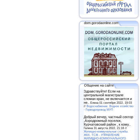
dom.gorodaonline.com
Общение на сайте
Здравствуйте! Если на
центральной магистрале
сломан кран, не включается и
не..
Елена 01 сентября 2022, 19:03
//
Водоснабжение. Водное хозяйство
- Горводопровод МУП
Добрый вечер, частный сектор
,Аэродромный поселок,
Курчатовский район , к кому..
Галина 31 августа 2022, 21:16 //
Жилищно-коммунальные службы.
ЖКХ. ТСЖ - УПРАВЛЕНИЕ
ЖИЛИЩНО-КОММУНАЛЬНОГО