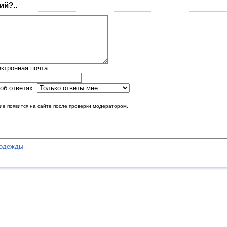
ий?..
ктронная почта
об ответах:
е появится на сайте после проверки модератором.
 одежды