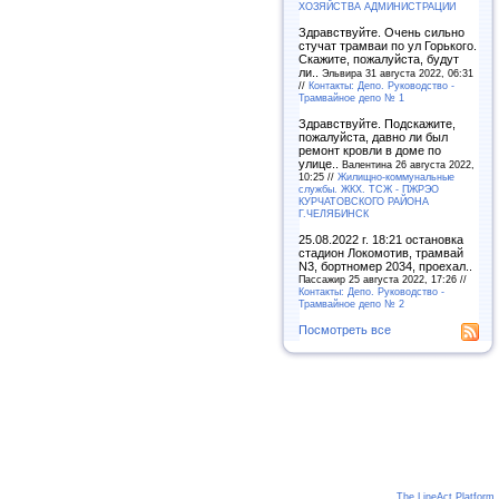
ХОЗЯЙСТВА АДМИНИСТРАЦИИ
Здравствуйте. Очень сильно
стучат трамваи по ул Горького.
Скажите, пожалуйста, будут
ли..
Эльвира 31 августа 2022, 06:31
//
Контакты: Депо. Руководство -
Трамвайное депо № 1
Здравствуйте. Подскажите,
пожалуйста, давно ли был
ремонт кровли в доме по
улице..
Валентина 26 августа 2022,
10:25 //
Жилищно-коммунальные
службы. ЖКХ. ТСЖ - ПЖРЭО
КУРЧАТОВСКОГО РАЙОНА
Г.ЧЕЛЯБИНСК
25.08.2022 г. 18:21 остановка
стадион Локомотив, трамвай
N3, бортномер 2034, проехал..
Пассажир 25 августа 2022, 17:26 //
Контакты: Депо. Руководство -
Трамвайное депо № 2
Посмотреть все
The LineAct Platform