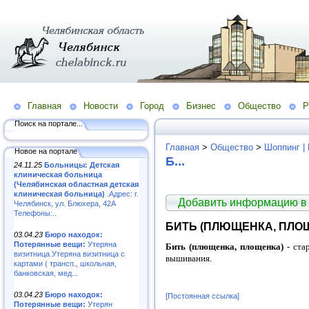
Главная
Новости
Город
Бизнес
Общество
Р
Поиск на портале...
Главная
>
Общество
>
Шоппинг |
Новое на портале
Б...
24.11.25
Больницы: Детская
клиническая больница
(Челябинская областная детская
клиническая больница)
.Адрес: г.
Добавить информацию в
Челябинск, ул. Блюхера, 42А
Телефоны:..
БИТЬ (ПЛЮЩЕНКА, ПЛО
03.04.23
Бюро находок:
Потерянные вещи:
Утеряна
Бить (плющенка, площенка)
- ста
визитница.Утеряна визитница с
вышивания.
картами ( трансп., школьная,
банковская, мед...
03.04.23
Бюро находок:
[Постоянная ссылка]
Потерянные вещи:
Утерян