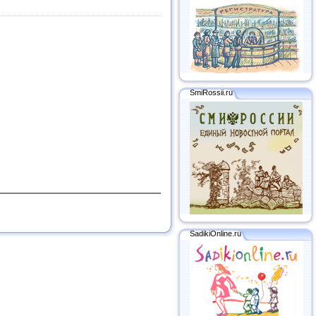
SmiRossii.ru
SadikiOnline.ru