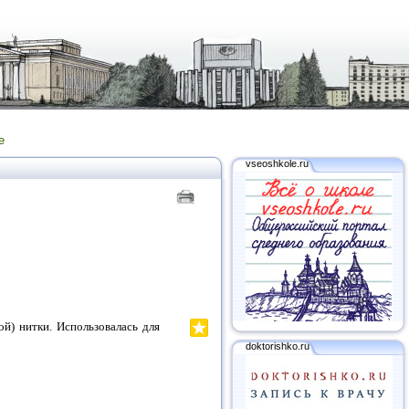
е
vseoshkole.ru
й) нитки. Использовалась для
doktorishko.ru