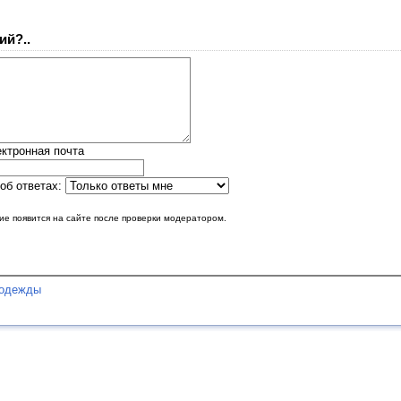
ий?..
ктронная почта
об ответах:
е появится на сайте после проверки модератором.
 одежды