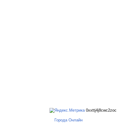
0xxttj4j8cwc2zoc
Города Онлайн