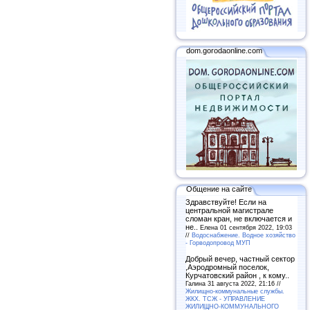
dom.gorodaonline.com
Общение на сайте
Здравствуйте! Если на
центральной магистрале
сломан кран, не включается и
не..
Елена 01 сентября 2022, 19:03
//
Водоснабжение. Водное хозяйство
- Горводопровод МУП
Добрый вечер, частный сектор
,Аэродромный поселок,
Курчатовский район , к кому..
Галина 31 августа 2022, 21:16 //
Жилищно-коммунальные службы.
ЖКХ. ТСЖ - УПРАВЛЕНИЕ
ЖИЛИЩНО-КОММУНАЛЬНОГО