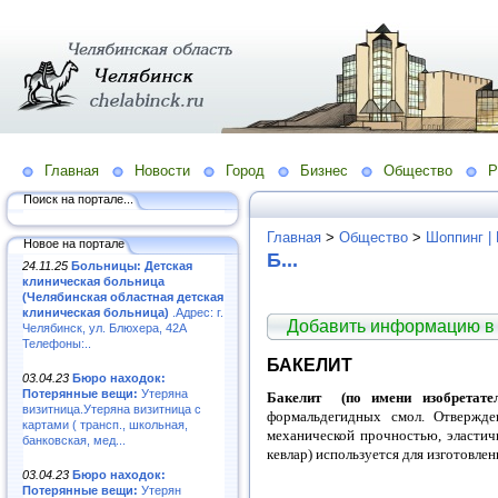
Главная
Новости
Город
Бизнес
Общество
Р
Поиск на портале...
Главная
>
Общество
>
Шоппинг |
Новое на портале
Б...
24.11.25
Больницы: Детская
клиническая больница
(Челябинская областная детская
клиническая больница)
.Адрес: г.
Добавить информацию в
Челябинск, ул. Блюхера, 42А
Телефоны:..
БАКЕЛИТ
03.04.23
Бюро находок:
Потерянные вещи:
Утеряна
Бакелит (по имени изобретателя
визитница.Утеряна визитница с
формальдегидных смол. Отвержде
картами ( трансп., школьная,
механической прочностью, эластич
банковская, мед...
кевлар) используется для изготовле
03.04.23
Бюро находок:
Потерянные вещи:
Утерян