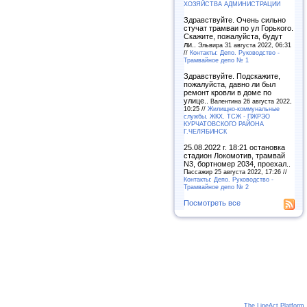
ХОЗЯЙСТВА АДМИНИСТРАЦИИ
Здравствуйте. Очень сильно
стучат трамваи по ул Горького.
Скажите, пожалуйста, будут
ли..
Эльвира 31 августа 2022, 06:31
//
Контакты: Депо. Руководство -
Трамвайное депо № 1
Здравствуйте. Подскажите,
пожалуйста, давно ли был
ремонт кровли в доме по
улице..
Валентина 26 августа 2022,
10:25 //
Жилищно-коммунальные
службы. ЖКХ. ТСЖ - ПЖРЭО
КУРЧАТОВСКОГО РАЙОНА
Г.ЧЕЛЯБИНСК
25.08.2022 г. 18:21 остановка
стадион Локомотив, трамвай
N3, бортномер 2034, проехал..
Пассажир 25 августа 2022, 17:26 //
Контакты: Депо. Руководство -
Трамвайное депо № 2
Посмотреть все
The LineAct Platform