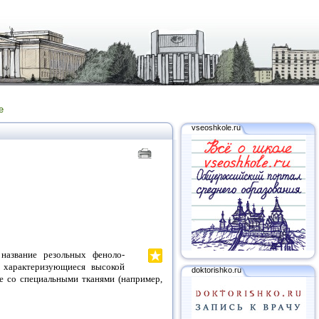
е
vseoshkole.ru
название резольных феноло-
 характеризующиеся высокой
doktorishko.ru
е со специальными тканями (например,