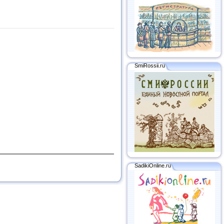
SmiRossii.ru
SadikiOnline.ru