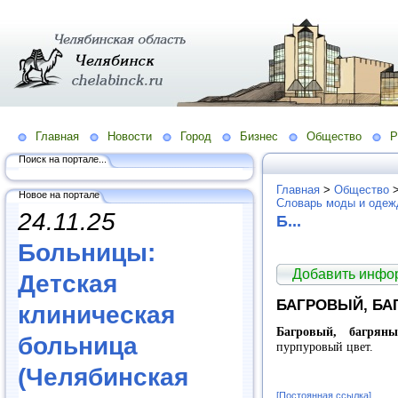
Главная
Новости
Город
Бизнес
Общество
Р
Поиск на портале...
Главная
>
Общество
Новое на портале
Словарь моды и оде
24.11.25
Б...
Больницы:
Добавить инфо
Детская
БАГРОВЫЙ, БА
клиническая
Багровый, багряны
больница
пурпуровый цвет.
(Челябинская
[Постоянная ссылка]