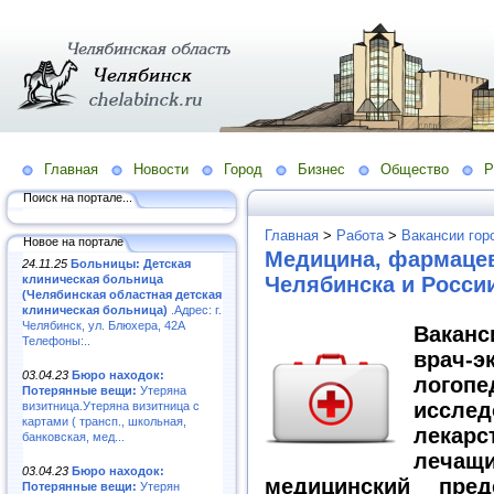
Главная
Новости
Город
Бизнес
Общество
Р
Поиск на портале...
Главная
>
Работа
>
Вакансии гор
Новое на портале
Медицина, фармацев
24.11.25
Больницы: Детская
клиническая больница
Челябинска и Росси
(Челябинская областная детская
клиническая больница)
.Адрес: г.
Челябинск, ул. Блюхера, 42А
Вакан
Телефоны:..
врач-
03.04.23
Бюро находок:
лого
Потерянные вещи:
Утеряна
иссл
визитница.Утеряна визитница с
картами ( трансп., школьная,
лекар
банковская, мед...
лечащ
03.04.23
Бюро находок:
медицинский пред
Потерянные вещи:
Утерян