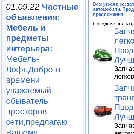
Вернуться в разде
01.09.22
Частные
автомобили. Прод
предложения!
объявления:
Соседние подраз
Мебель и
Запч
предметы
легк
интерьера:
Прод
Мебель-
Лучш
Запча
Лофт.Доброго
легко
времени
Запч
уважаемый
транс
обыватель
Прод
просторов
Лучш
сети,предлагаю
Запча
Вашему..
автом