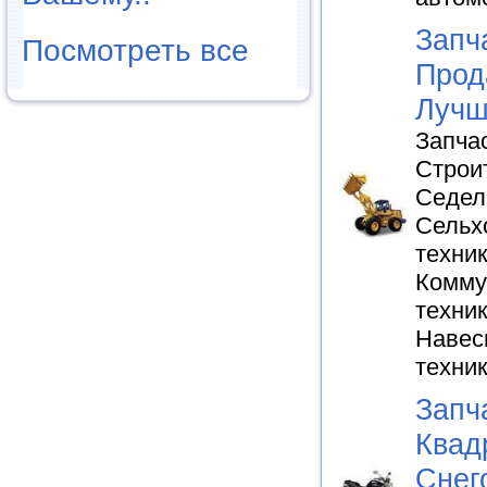
Запч
Посмотреть все
Прод
Лучш
Запча
Строи
Седел
Сельх
техник
Комму
техник
Навес
техни
Запч
Квад
Снег