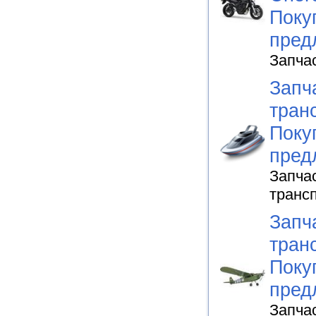
Поку
пред
Запча
Запч
тран
Поку
пред
Запча
транс
Запч
тран
Поку
пред
Запча