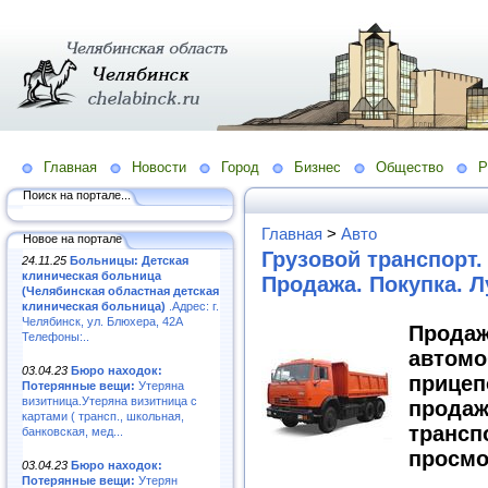
Главная
Новости
Город
Бизнес
Общество
Р
Поиск на портале...
Главная
>
Авто
Новое на портале
Грузовой транспорт.
24.11.25
Больницы: Детская
клиническая больница
Продажа. Покупка. 
(Челябинская областная детская
клиническая больница)
.Адрес: г.
Челябинск, ул. Блюхера, 42А
Прод
Телефоны:..
авто
03.04.23
Бюро находок:
прице
Потерянные вещи:
Утеряна
визитница.Утеряна визитница с
прод
картами ( трансп., школьная,
транс
банковская, мед...
просмо
03.04.23
Бюро находок:
Потерянные вещи:
Утерян