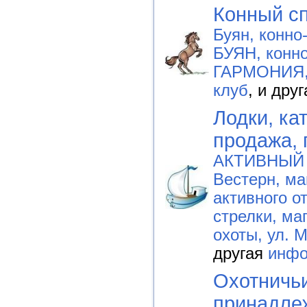
Конный с
Буян, конно
БУЯН, конно
ГАРМОНИЯ, 
клуб
, и дру
Лодки, ка
продажа, 
АКТИВНЫЙ 
Вестерн, ма
активного о
стрелки, ма
охоты, ул. 
другая
инфо
Охотничь
принадле