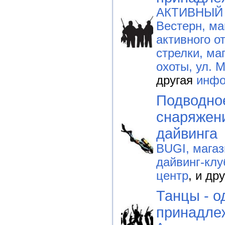
АКТИВНЫЙ 
Вестерн, ма
активного о
стрелки, ма
охоты, ул. 
другая
инфо
Подводно
снаряжен
дайвинга
BUGI, магаз
дайвинг-клу
центр
, и др
Танцы - о
принадле