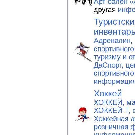
Арт-салон «
другая
инфо
Туристски
инвентар
Адреналин, 
спортивного
туризму и о
ДаСпорт, це
спортивного
информаци
Хоккей
ХОККЕЙ, ма
ХОККЕЙ-Т, 
Хоккейная а
розничная 