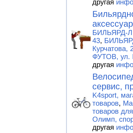
другая
инфо
Бильярдн
аксессуа
БИЛЬЯРД-ЛИ
43
,
БИЛЬЯРД
Курчатова, 
ФУТОВ, ул. 
другая
инфо
Велосипед
сервис, п
K4sport, ма
товаров
,
Ма
товаров для
Олимп, спо
другая
инфо