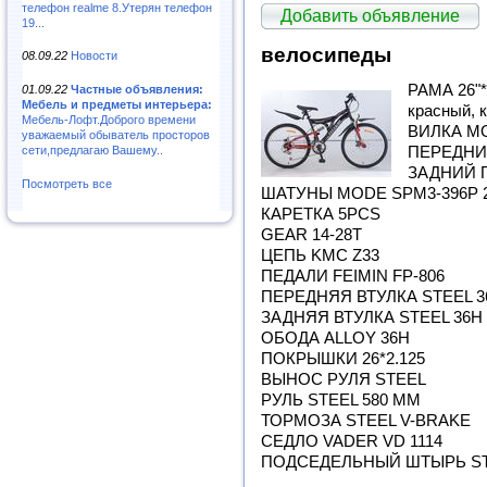
телефон realme 8.Утерян телефон
Добавить объявление
19...
велосипеды
08.09.22
Новости
РАМА 26"*
01.09.22
Частные объявления:
Мебель и предметы интерьера:
красный, 
Мебель-Лофт.Доброго времени
ВИЛКА MO
уважаемый обыватель просторов
ПЕРЕДНИ
сети,предлагаю Вашему..
ЗАДНИЙ 
Посмотреть все
ШАТУНЫ MODE SPM3-396P 2
КАРЕТКА 5PCS
GEAR 14-28T
ЦЕПЬ KMC Z33
ПЕДАЛИ FEIMIN FP-806
ПЕРЕДНЯЯ ВТУЛКА STEEL 3
ЗАДНЯЯ ВТУЛКА STEEL 36H
ОБОДА ALLOY 36H
ПОКРЫШКИ 26*2.125
ВЫНОС РУЛЯ STEEL
РУЛЬ STEEL 580 MM
ТОРМОЗА STEEL V-BRAKE
СЕДЛО VADER VD 1114
ПОДСЕДЕЛЬНЫЙ ШТЫРЬ STE