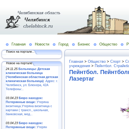
Главная
Новости
Город
Бизнес
Общество
Р
Поиск на портале...
Главная
>
Общество
>
Спорт
>
С
Новое на портале
учреждения
>
Пейнтбол. Страйкб
24.11.25
Больницы: Детская
Пейнтбол. Пейнтбол
клиническая больница
(Челябинская областная детская
Лазертаг
клиническая больница)
.Адрес: г.
Челябинск, ул. Блюхера, 42А
Телефоны:..
03.04.23
Бюро находок:
Потерянные вещи:
Утеряна
визитница.Утеряна визитница с
картами ( трансп., школьная,
банковская, мед...
03.04.23
Бюро находок:
Потерянные вещи:
Утерян